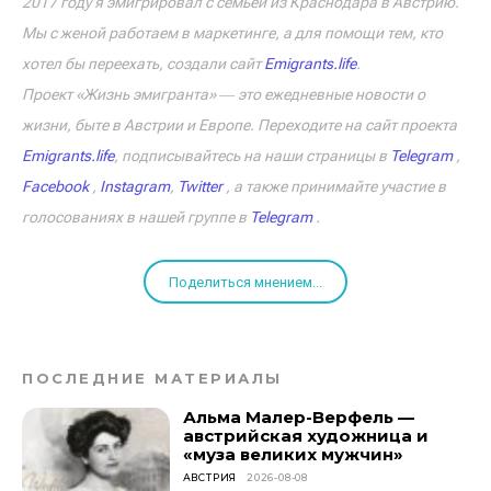
2017 году я эмигрировал с семьёй из Краснодара в Австрию.
Мы с женой работаем в маркетинге, а для помощи тем, кто
хотел бы переехать, создали сайт
Emigrants.life
.
Проект «Жизнь эмигранта» ― это ежедневные новости о
жизни, быте в Австрии и Европе. Переходите на сайт проекта
Emigrants.life
, подписывайтесь на наши страницы в
Telegram
,
Facebook
,
Instagram
,
Twitter
, а также принимайте участие в
голосованиях в нашей группе в
Telegram
.
Поделиться мнением...
ПОСЛЕДНИЕ МАТЕРИАЛЫ
Альма Малер-Верфель —
австрийская художница и
«муза великих мужчин»
АВСТРИЯ
2026-08-08