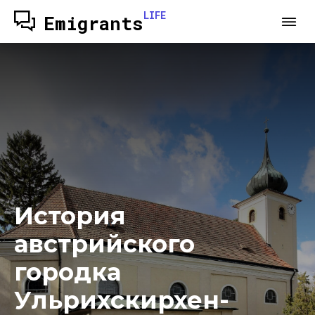
LIFE
Emigrants
История
австрийского
городка
Ульрихскирхен-