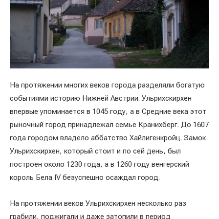
На протяжении многих веков города разделяли богатую
событиями историю Нижней Австрии. Ульрихскирхен
впервые упоминается в 1045 году, а в Средние века этот
рыночный город принадлежал семье Кранихберг. До 1607
года городом владело аббатство Хайлигенкройц. Замок
Ульрихскирхен, который стоит и по сей день, был
построен около 1230 года, а в 1260 году венгерский
король Бела IV безуспешно осаждал город.
На протяжении веков Ульрихскирхен несколько раз
грабили, поджигали и даже затопили в период