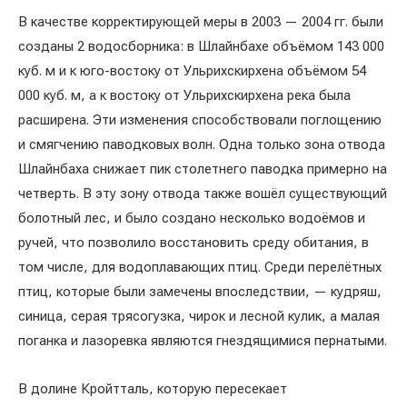
В качестве корректирующей меры в 2003 — 2004 гг. были
созданы 2 водосборника: в Шлайнбахе объёмом 143 000
куб. м и к юго-востоку от Ульрихскирхена объёмом 54
000 куб. м, а к востоку от Ульрихскирхена река была
расширена. Эти изменения способствовали поглощению
и смягчению паводковых волн. Одна только зона отвода
Шлайнбаха снижает пик столетнего паводка примерно на
четверть. В эту зону отвода также вошёл существующий
болотный лес, и было создано несколько водоёмов и
ручей, что позволило восстановить среду обитания, в
том числе, для водоплавающих птиц. Среди перелётных
птиц, которые были замечены впоследствии, — кудряш,
синица, серая трясогузка, чирок и лесной кулик, а малая
поганка и лазоревка являются гнездящимися пернатыми.
В долине Кройтталь, которую пересекает