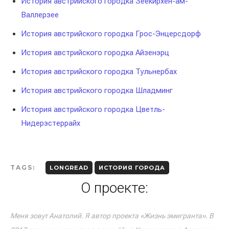
История австрийского городка Зеекирхен-ам-
Валлерзее
История австрийского городка Грос-Энцерсдорф
История австрийского городка Айзенэрц
История австрийского городка Тульнербах
История австрийского городка Шладминг
История австрийского городка Цветль-
Нидерэстеррайх
TAGS:
LONGREAD
ИСТОРИЯ ГОРОДА
О проекте:
Меня зовут Анатолий. Я автор проекта «Жизнь эмигранта». В