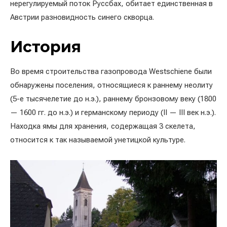
нерегулируемый поток Руссбах, обитает единственная в
Австрии разновидность синего скворца.
История
Во время строительства газопровода Westschiene были
обнаружены поселения, относящиеся к раннему неолиту
(5-е тысячелетие до н.э.), раннему бронзовому веку (1800
— 1600 гг. до н.э.) и германскому периоду (II — III век н.э.).
Находка ямы для хранения, содержащая 3 скелета,
относится к так называемой унетицкой культуре.