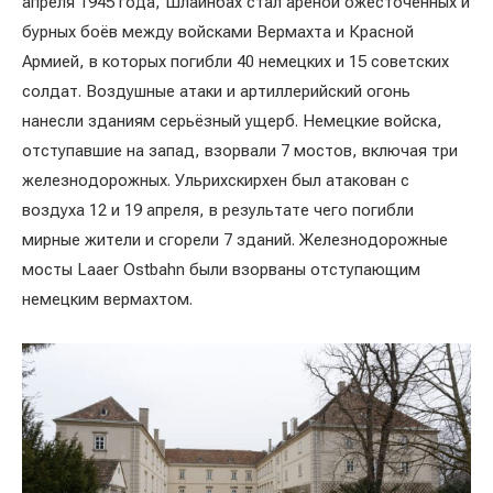
апреля 1945 года, Шлайнбах стал ареной ожесточённых и
бурных боёв между войсками Вермахта и Красной
Армией, в которых погибли 40 немецких и 15 советских
солдат. Воздушные атаки и артиллерийский огонь
нанесли зданиям серьёзный ущерб. Немецкие войска,
отступавшие на запад, взорвали 7 мостов, включая три
железнодорожных. Ульрихскирхен был атакован с
воздуха 12 и 19 апреля, в результате чего погибли
мирные жители и сгорели 7 зданий. Железнодорожные
мосты Laaer Ostbahn были взорваны отступающим
немецким вермахтом.