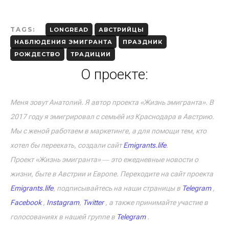
TAGS:
LONGREAD
АВСТРИЙЦЫ
НАБЛЮДЕНИЯ ЭМИГРАНТА
ПРАЗДНИК
РОЖДЕСТВО
ТРАДИЦИИ
О проекте:
Меня зовут Анатолий. Я автор проекта «Жизнь эмигранта». В
2017 году я эмигрировал с семьёй из Краснодара в Австрию.
Мы с женой работаем в маркетинге, а для помощи тем, кто
хотел бы переехать, создали сайт
Emigrants.life
.
Проект «Жизнь эмигранта» ― это ежедневные новости о
жизни, быте в Австрии и Европе. Переходите на сайт проекта
Emigrants.life
, подписывайтесь на наши страницы в
Telegram
,
Facebook
,
Instagram
,
Twitter
, а также принимайте участие в
голосованиях в нашей группе в
Telegram
.