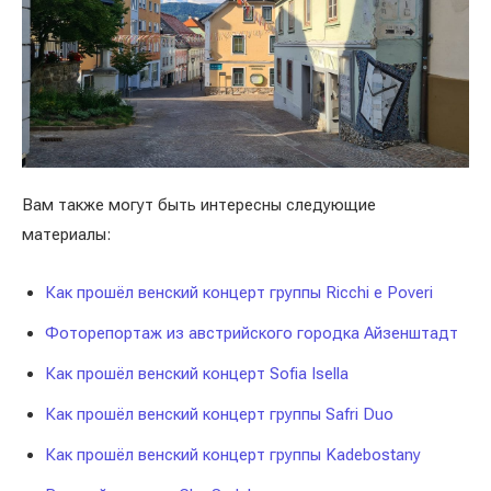
Вам также могут быть интересны следующие
материалы:
Как прошёл венский концерт группы Ricchi e Poveri
Фоторепортаж из австрийского городка Айзенштадт
Как прошёл венский концерт Sofia Isella
Как прошёл венский концерт группы Safri Duo
Как прошёл венский концерт группы Kadebostany