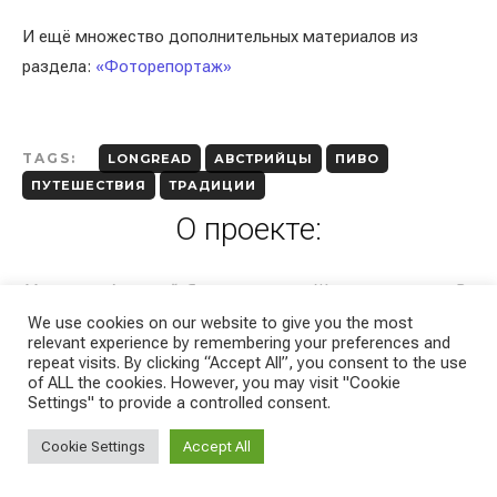
И ещё множество дополнительных материалов из
раздела:
«Фоторепортаж»
TAGS:
LONGREAD
АВСТРИЙЦЫ
ПИВО
ПУТЕШЕСТВИЯ
ТРАДИЦИИ
О проекте:
Меня зовут Анатолий. Я автор проекта «Жизнь эмигранта». В
2017 году я эмигрировал с семьёй из Краснодара в Австрию.
We use cookies on our website to give you the most
relevant experience by remembering your preferences and
Мы с женой работаем в маркетинге, а для помощи тем, кто
repeat visits. By clicking “Accept All”, you consent to the use
of ALL the cookies. However, you may visit "Cookie
хотел бы переехать, создали сайт
Emigrants.life
.
Settings" to provide a controlled consent.
Проект «Жизнь эмигранта» ― это ежедневные новости о
жизни, быте в Австрии и Европе. Переходите на сайт проекта
Cookie Settings
Accept All
Emigrants.life
, подписывайтесь на наши страницы в
Telegram
,