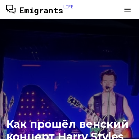
LIFE
Emigrants
Как прошёл венский
концерт Harry Styles