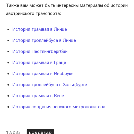
Также вам может быть интересны материалы об истории
австрийского транспорта:
История трамвая в Линце
История троллейбуса в Линце
История Пёстлингбергбан
История трамвая в Граце
История трамвая в Инсбруке
История троллейбуса в Зальцбурге
История трамвая в Вене
История создания венского метрополитена
TAGS:
LONGREAD