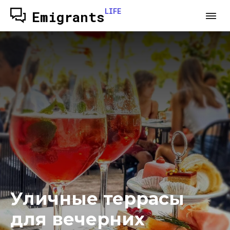
LIFE
Emigrants
Уличные террасы
для вечерних