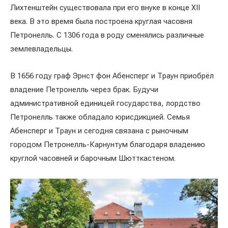
Лихтенштейн существовала при его внуке в конце XII
века. В это время была построена круглая часовня
Петронелль. С 1306 года в роду сменялись различные
землевладельцы.
В 1656 году граф Эрнст фон Абенсперг и Траун приобрёл
владение Петронелль через брак. Будучи
административной единицей государства, лордство
Петронелль также обладало юрисдикцией. Семья
Абенсперг и Траун и сегодня связана с рыночным
городом Петронелль-Карнунтум благодаря владению
круглой часовней и барочным Шютткастеном.