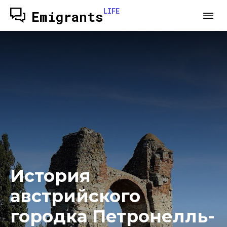
LIFE
Emigrants
История
австрийского
городка Петронелль-