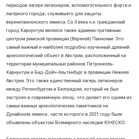
периодов лагеря легионеров, вспомогательного форта и
лагерного города, служившего для защиты
верхнепаннонского лимеса. Со II века н.э. гражданский
город Карнунтум являлся также административным
центром римской провинции (Верхней) Паннонии. Это
самый важный и наиболее подробно изученный древний
археологический объект в Австрии, расположенный на
территории муниципальных районов Петронелль-
Карнунтум и Бад-Дойч-Альтенбург в провинции Нижняя
Австрия. Это также единственный лагерь легионеров
между Регенсбургом и Белградом, который не был
застроен в современную эпоху, что делает его одним из
самых важных археологических памятников на
Дунайском лимесе, части которого в 2021 году были
объявлены объектом Всемирного наследия ЮНЕСКО.