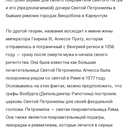
и его (предполагаемой) дочери Святой Петрониллы в
бывших римских городах Виндобона и Карнунтум.
По другой теории, название восходит к имени жены
императора Генриха III, Агнессе Пуату, которая
отправилась в пограничный с Венгрией регион в 1056
году — сразу после смерти мужа и начала своего
регентства. Она была известна как большая
почитательница Святой Петрониллы. Агнесса была
похоронена рядом со святой в Риме в 1077 году.
Основываясь на этих фактах, можно предположить, что
графы Вохбурга (Дипольдингер-Рапотоны) построили
церковь Святой Петрониллы для своей феодальной
госпожи. Петронилла — святая покровительница Рима.
Она также является покровительницей подагры,
лихорадки и ревматизма, которые лечатся в серных