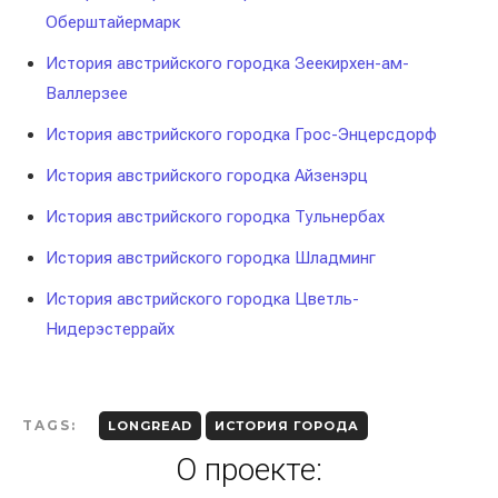
Оберштайермарк
История австрийского городка Зеекирхен-ам-
Валлерзее
История австрийского городка Грос-Энцерсдорф
История австрийского городка Айзенэрц
История австрийского городка Тульнербах
История австрийского городка Шладминг
История австрийского городка Цветль-
Нидерэстеррайх
TAGS:
LONGREAD
ИСТОРИЯ ГОРОДА
О проекте: