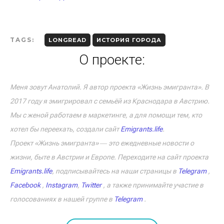
TAGS:
LONGREAD
ИСТОРИЯ ГОРОДА
О проекте:
Меня зовут Анатолий. Я автор проекта «Жизнь эмигранта». В
2017 году я эмигрировал с семьёй из Краснодара в Австрию.
Мы с женой работаем в маркетинге, а для помощи тем, кто
хотел бы переехать, создали сайт
Emigrants.life
.
Проект «Жизнь эмигранта» ― это ежедневные новости о
жизни, быте в Австрии и Европе. Переходите на сайт проекта
Emigrants.life
, подписывайтесь на наши страницы в
Telegram
,
Facebook
,
Instagram
,
Twitter
, а также принимайте участие в
голосованиях в нашей группе в
Telegram
.