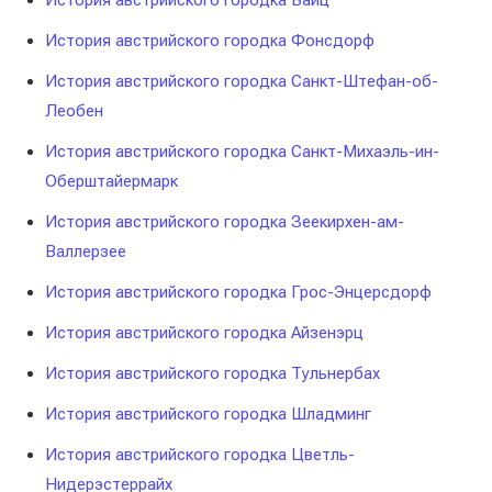
История австрийского городка Вайц
История австрийского городка Фонсдорф
История австрийского городка Санкт-Штефан-об-
Леобен
История австрийского городка Санкт-Михаэль-ин-
Оберштайермарк
История австрийского городка Зеекирхен-ам-
Валлерзее
История австрийского городка Грос-Энцерсдорф
История австрийского городка Айзенэрц
История австрийского городка Тульнербах
История австрийского городка Шладминг
История австрийского городка Цветль-
Нидерэстеррайх