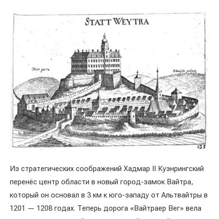
Из стратегических соображений Хадмар II Куэнрингский
перенёс центр области в новый город-замок Вайтра,
который он основал в 3 км к юго-западу от Альтвайтры в
1201 — 1208 годах. Теперь дорога «Вайтраер Вег» вела