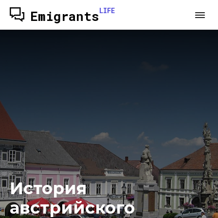
LIFE
Emigrants
История
австрийского