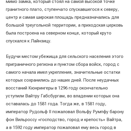
мимо замка, который стоял на самой высокой точке
гранитного плато, ступенчато спускавшегося к северу,
центр и самая широкая площадь предназначались для
большой треугольной территории, а приходская церковь
была построена на северном конце, который круто
спускался к Лайнзицу.
Будучи местом убежища для сельского населения этого
приграничного региона и пунктом сбора войск, город с
самого начала имел укрепления, значительные остатки
которых сохранились до наших дней. После неудачных
восстаний Кюнрингеры в 1296 году окончательно
уступили Вайтру Габсбургам, во владении которых она
оставалась до 1581 года. Тогда же, в 1581 году,
император Рудольф II пожаловал Вольфу Румпфу барону
фон Вильроссу «господство, город и крепость» Вайтра,
а в 1592 году император пожаловал ему весь город в