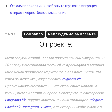
От «имперскости» к любопытству: как эмиграция
стирает чёрно-белое мышление
TAGS:
LONGREAD
НАБЛЮДЕНИЯ ЭМИГРАНТА
О проекте:
Меня зовут Анатолий. Я автор проекта «Жизнь эмигранта». В
2017 году я эмигрировал с семьёй из Краснодара в Австрию.
Мы с женой работаем в маркетинге, а для помощи тем, кто
хотел бы переехать, создали сайт
Emigrants.life
.
Проект «Жизнь эмигранта» ― это ежедневные новости о
жизни, быте в Австрии и Европе. Переходите на сайт проекта
Emigrants.life
, подписывайтесь на наши страницы в
Telegram
,
Facebook
,
Instagram
,
Twitter
, а также принимайте участие в