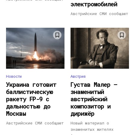
электромобилей
Австрийские СМИ сообщают
Новости
Австрия
Украина готовит
Густав Малер —
баллистическую
знаменитый
ракету FP-9 с
австрийский
дальностью до
композитор и
Москвы
дирижёр
Австрийские СМИ сообщают
Новый материал о
знаменитых жителях