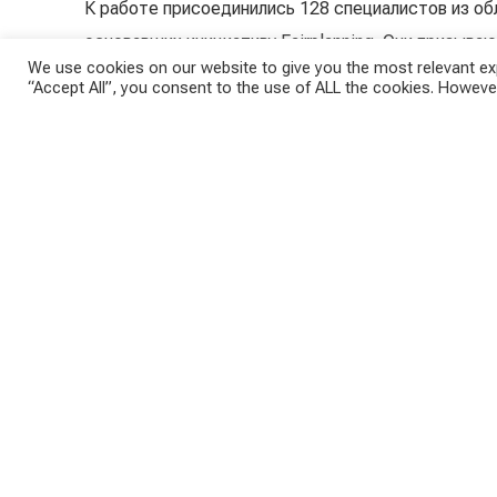
К работе присоединились 128 специалистов из об
основавших инициативу Fairplanning. Они призыва
We use cookies on our website to give you the most relevant exp
интересах всех жителей публично обсуждать таки
“Accept All”, you consent to the use of ALL the cookies. However
Эксперты разослали инициативу через пресс-релиз
будущего стадиона LASK и перечислили нескольк
претензий общественности.
1. Необходимо защитить зону отдыха вокруг озер
Стадион повлияет на крупнейшую городскую зону
очередное развлекательное место с шумом, доп
государства должна заключаться в том, чтобы з
микроклимата региона.
3. Стадион займет важные сельскохозяйственные 