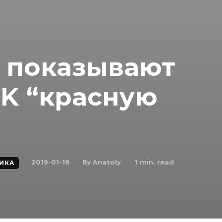
 показывают
SK “красную
By
Anatoly
2019-01-18
1
min. read
ИКА