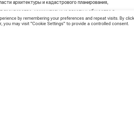
ласти архитектуры и кадастрового планирования,
ют государство, муниципальные власти и общество в
erience by remembering your preferences and repeat visits. By click
е крупные проекты, как LASK Arena.
, you may visit "Cookie Settings" to provide a controlled consent.
, в котором указали на ошибки в планировании
о моментов, которые ярче всего отражают суть
а Пихлинг.
 отдыха. Небольшой зеленый массив превратится в
олнительным трафиком и мусором. Цель политики
ащищать зеленые зоны как важную часть
угодья.