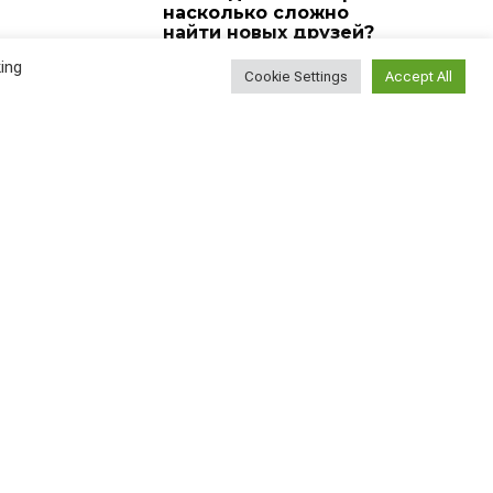
насколько сложно
найти новых друзей?
ВСЕ СТАТЬИ
2026-08-05
ing
Cookie Settings
Accept All
У меня сегодня день
рождения!
ВСЕ СТАТЬИ
2026-08-04
Найти
Поиск...