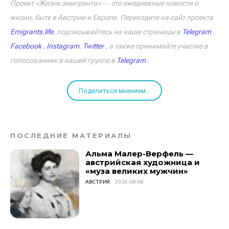
Проект «Жизнь эмигранта» ― это ежедневные новости о
жизни, быте в Австрии и Европе. Переходите на сайт проекта
Emigrants.life
, подписывайтесь на наши страницы в
Telegram
,
Facebook
,
Instagram
,
Twitter
, а также принимайте участие в
голосованиях в нашей группе в
Telegram
.
Поделиться мнением...
ПОСЛЕДНИЕ МАТЕРИАЛЫ
Альма Малер-Верфель —
австрийская художница и
«муза великих мужчин»
АВСТРИЯ
2026-08-08