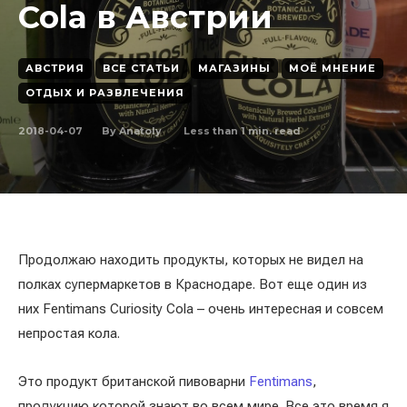
Cola в Австрии
АВСТРИЯ
ВСЕ СТАТЬИ
МАГАЗИНЫ
МОЁ МНЕНИЕ
ОТДЫХ И РАЗВЛЕЧЕНИЯ
2018-04-07
Less than 1
min. read
By
Anatoly
Продолжаю находить продукты, которых не видел на
полках супермаркетов в Краснодаре. Вот еще один из
них Fentimans Curiosity Cola – очень интересная и совсем
непростая кола.
Это продукт британской пивоварни
Fentimans
,
продукцию которой знают во всем мире. Все это время я