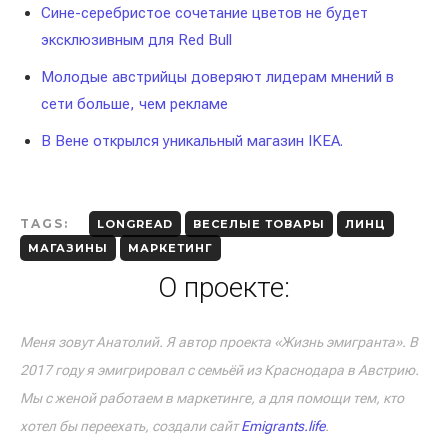
Сине-серебристое сочетание цветов не будет
эксклюзивным для Red Bull
Молодые австрийцы доверяют лидерам мнений в
сети больше, чем рекламе
В Вене открылся уникальный магазин IKEA.
TAGS:
LONGREAD
ВЕСЕЛЫЕ ТОВАРЫ
ЛИНЦ
МАГАЗИНЫ
МАРКЕТИНГ
О проекте:
Меня зовут Анатолий. Я автор проекта «Жизнь эмигранта». В
2017 году я эмигрировал с семьёй из Краснодара в Австрию.
Мы с женой работаем в маркетинге, а для помощи тем, кто
хотел бы переехать, создали сайт
Emigrants.life
.