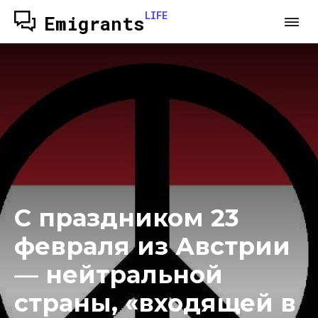
LIFE
Emigrants
С праздником 23
февраля из Австрии
— нейтральной
страны, «входящей в