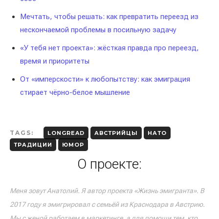
Мечтать, чтобы решать: как превратить переезд из
нескончаемой проблемы в посильную задачу
«У тебя нет проекта»: жёсткая правда про переезд,
время и приоритеты
От «имперскости» к любопытству: как эмиграция
стирает чёрно-белое мышление
TAGS:
LONGREAD
АВСТРИЙЦЫ
НАТО
ТРАДИЦИИ
ЮМОР
О проекте:
Меня зовут Анатолий. Я автор проекта «Жизнь эмигранта». В
2017 году я эмигрировал с семьёй из Краснодара в Австрию.
Мы с женой работаем в маркетинге, а для помощи тем, кто