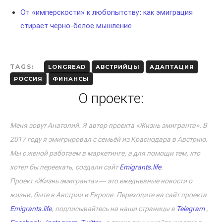
От «имперскости» к любопытству: как эмиграция
стирает чёрно-белое мышление
TAGS:
LONGREAD
АВСТРИЙЦЫ
АДАПТАЦИЯ
РОССИЯ
ФИНАНСЫ
О проекте:
Меня зовут Анатолий. Я автор проекта «Жизнь эмигранта». В
2017 году я эмигрировал с семьёй из Краснодара в Австрию.
Мы с женой работаем в маркетинге, а для помощи тем, кто
хотел бы переехать, создали сайт
Emigrants.life
.
Проект «Жизнь эмигранта» ― это ежедневные новости о
жизни, быте в Австрии и Европе. Переходите на сайт проекта
Emigrants.life
, подписывайтесь на наши страницы в
Telegram
,