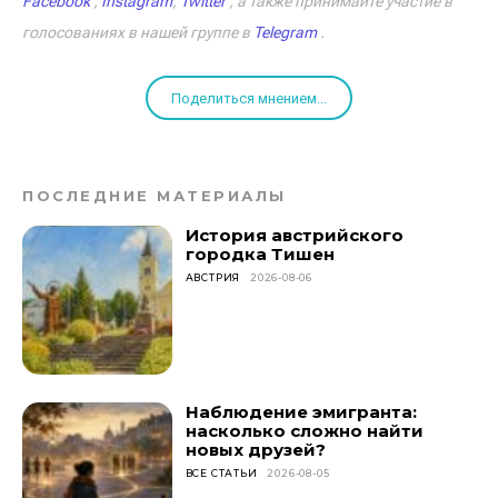
Facebook
,
Instagram
,
Twitter
, а также принимайте участие в
голосованиях в нашей группе в
Telegram
.
Поделиться мнением...
ПОСЛЕДНИЕ МАТЕРИАЛЫ
История австрийского
городка Тишен
АВСТРИЯ
2026-08-06
Наблюдение эмигранта:
насколько сложно найти
новых друзей?
ВСЕ СТАТЬИ
2026-08-05