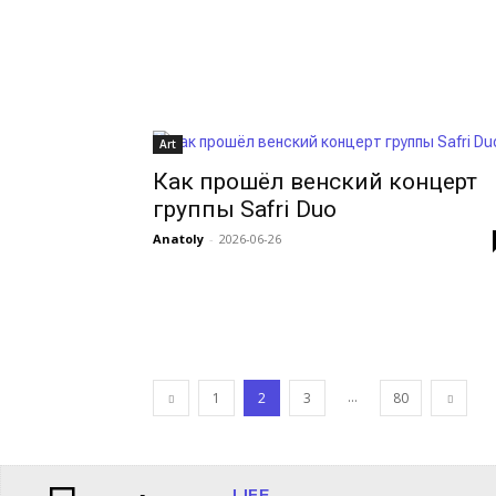
Art
Как прошёл венский концерт
группы Safri Duo
Anatoly
-
2026-06-26
...
1
2
3
80
LIFE