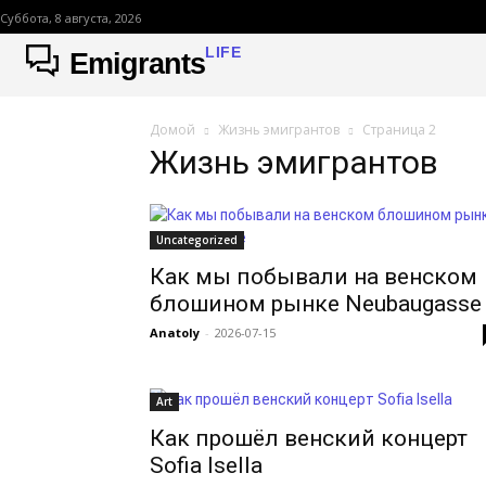
Суббота, 8 августа, 2026
LIFE
Emigrants
Домой
Жизнь эмигрантов
Страница 2
Жизнь эмигрантов
Uncategorized
Как мы побывали на венском
блошином рынке Neubaugasse
Anatoly
-
2026-07-15
Art
Как прошёл венский концерт
Sofia Isella