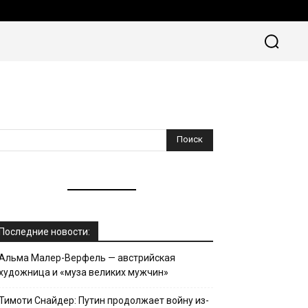
 ПУТЕШЕСТВИЙ
ВСЁ ОБ ЭМИГРАЦИИ
MORE
Последние новости:
Альма Малер-Верфель — австрийская
художница и «муза великих мужчин»
Тимоти Снайдер: Путин продолжает войну из-