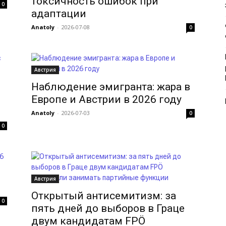
токсичность ошибок при
0
адаптации
Anatoly
-
2026-07-08
0
Австрия
Наблюдение эмигранта: жара в
Европе и Австрии в 2026 году
Anatoly
-
2026-07-03
0
0
Австрия
Открытый антисемитизм: за
0
пять дней до выборов в Граце
двум кандидатам FPÖ