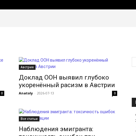
СТАТЬИ
НОВОСТИ
ВСЁ ОБ АВСТРИИ
ЛАЙФХАКИ ДЛЯ
Австрия
Доклад ООН выявил глубоко
укоренённый расизм в Австрии
Anatoly
-
2026-07-13
0
0
Все статьи
Наблюдения эмигранта: