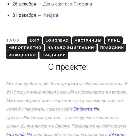
26 декабря —
День святого Стефана
31 декабря —
Neujahr
TAGS:
2017
LONGREAD
АВСТРИЙЦЫ
ЛИНЦ
МЕРОПРИЯТИЯ
НАЧАЛО ЭМИГРАЦИИ
ПРАЗДНИК
РОЖДЕСТВО
ТРАДИЦИИ
О проекте:
Меня зовут Анатолий. Я автор проекта «Жизнь эмигранта». В
2017 году я эмигрировал с семьёй из Краснодара в Австрию.
Мы с женой работаем в маркетинге, а для помощи тем, кто
хотел бы переехать, создали сайт
Emigrants.life
.
Проект «Жизнь эмигранта» ― это ежедневные новости о
жизни, быте в Австрии и Европе. Переходите на сайт проекта
Emigrants.life
, подписывайтесь на наши страницы в
Telegram
,