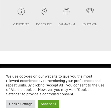
О ПРОЕКТЕ
ПОЛЕЗНОЕ
ЛАЙФХАКИ
КОНТАКТЫ
TERMS AND CONDITIONS
PRIVACY POLICY
SITEMAP
We use cookies on our website to give you the most
relevant experience by remembering your preferences and
repeat visits. By clicking “Accept All”, you consent to the use
© Emigrants Life WordPress Theme by TagDiv
of ALL the cookies. However, you may visit "Cookie
Settings" to provide a controlled consent.
Cookie Settings
Accept All