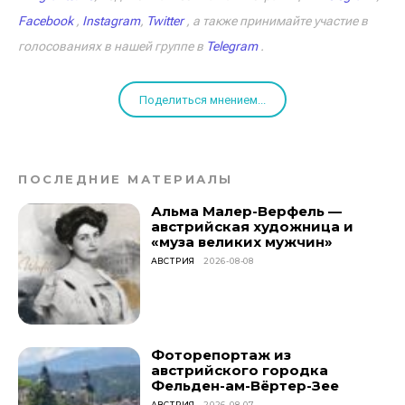
Facebook
,
Instagram
,
Twitter
, а также принимайте участие в
голосованиях в нашей группе в
Telegram
.
Поделиться мнением...
ПОСЛЕДНИЕ МАТЕРИАЛЫ
Альма Малер-Верфель —
австрийская художница и
«муза великих мужчин»
АВСТРИЯ
2026-08-08
Фоторепортаж из
австрийского городка
Фельден-ам-Вёртер-Зее
АВСТРИЯ
2026-08-07