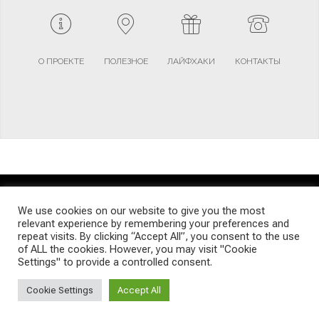
О ПРОЕКТЕ
ПОЛЕЗНОЕ
ЛАЙФХАКИ
КОНТАКТЫ
TERMS AND CONDITIONS
PRIVACY POLICY
SITEMAP
We use cookies on our website to give you the most
relevant experience by remembering your preferences and
repeat visits. By clicking “Accept All”, you consent to the use
© Emigrants Life WordPress Theme by TagDiv
of ALL the cookies. However, you may visit "Cookie
Settings" to provide a controlled consent.
Cookie Settings
Accept All
Social Media Auto Publish
Powered By :
XYZScripts.com