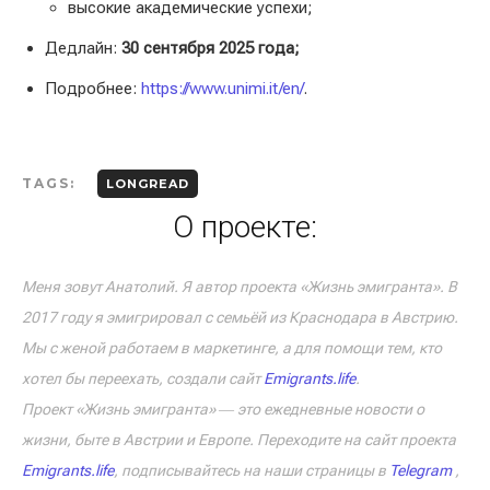
высокие академические успехи;
Дедлайн:
30 сентября 2025 года;
Подробнее:
https://www.unimi.it/en/
.
TAGS:
LONGREAD
О проекте:
Меня зовут Анатолий. Я автор проекта «Жизнь эмигранта». В
2017 году я эмигрировал с семьёй из Краснодара в Австрию.
Мы с женой работаем в маркетинге, а для помощи тем, кто
хотел бы переехать, создали сайт
Emigrants.life
.
Проект «Жизнь эмигранта» ― это ежедневные новости о
жизни, быте в Австрии и Европе. Переходите на сайт проекта
Emigrants.life
, подписывайтесь на наши страницы в
Telegram
,