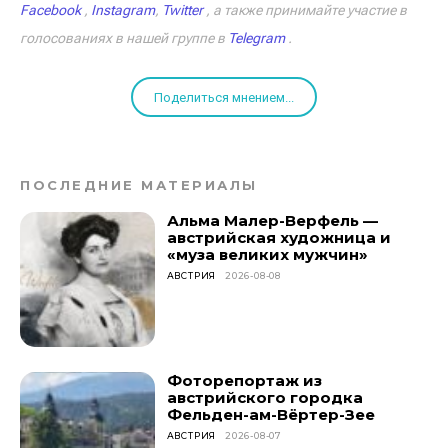
Facebook
,
Instagram
,
Twitter
, а также принимайте участие в
голосованиях в нашей группе в
Telegram
.
Поделиться мнением...
ПОСЛЕДНИЕ МАТЕРИАЛЫ
Альма Малер-Верфель —
австрийская художница и
«муза великих мужчин»
АВСТРИЯ
2026-08-08
Фоторепортаж из
австрийского городка
Фельден-ам-Вёртер-Зее
АВСТРИЯ
2026-08-07