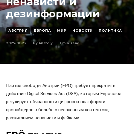
ненависти и
дезинформации
АВСТРИЯ
ЕВРОПА
МИР
НОВОСТИ
ПОЛИТИКА
2025-01-22
1
min. read
By
Anatoly
Партия свободы Австрии (FPÖ) требует прекратить
действие Digital Services Act (DSA), которым Евросоюз
регулирует обязанности цифровых платформ и
провайдеров в борьбе с незаконным контентом,
разжиганием ненависти и фейками.