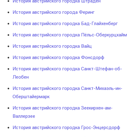
История австрийского городка Штраден
История австрийского города Феринг
История австрийского городка Бад-Глайхенберг
История австрийского городка Пёльс-Оберкурцхайм
История австрийского городка Вайц
История австрийского городка Фонсдорф
История австрийского городка Санкт-Штефан-об-
Леобен
История австрийского городка Санкт-Михаэль-ин-
Оберштайермарк
История австрийского городка Зеекирхен-ам-
Валлерзее
История австрийского городка Грос-Энцерсдорф