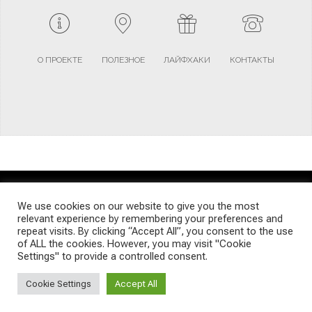
О ПРОЕКТЕ
ПОЛЕЗНОЕ
ЛАЙФХАКИ
КОНТАКТЫ
TERMS AND CONDITIONS
PRIVACY POLICY
SITEMAP
We use cookies on our website to give you the most
relevant experience by remembering your preferences and
repeat visits. By clicking “Accept All”, you consent to the use
© Emigrants Life WordPress Theme by TagDiv
of ALL the cookies. However, you may visit "Cookie
Settings" to provide a controlled consent.
Cookie Settings
Accept All
Social Media Auto Publish
Powered By :
XYZScripts.com