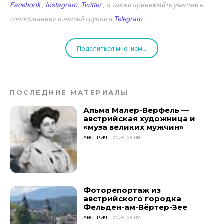
Facebook
,
Instagram
,
Twitter
, а также принимайте участие в
голосованиях в нашей группе в
Telegram
.
Поделиться мнением...
ПОСЛЕДНИЕ МАТЕРИАЛЫ
Альма Малер-Верфель —
австрийская художница и
«муза великих мужчин»
АВСТРИЯ
2026-08-08
Фоторепортаж из
австрийского городка
Фельден-ам-Вёртер-Зее
АВСТРИЯ
2026-08-07