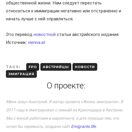
общественной жизни. Нам следует перестать
относиться к иммиграции негативно или отстранённо и
начать лучше с ней справляться.
Это перевод
новостной
статьи австрийского издания.
Источник:
vienna.at
TAGS:
FPO
АВСТРИЙЦЫ
НОВОСТИ
ЭМИГРАЦИЯ
О проекте:
Меня зовут Анатолий. Я автор проекта «Жизнь эмигранта». В
2017 году я эмигрировал с семьёй из Краснодара в Австрию.
Мы с женой работаем в маркетинге, а для помощи тем, кто
хотел бы переехать, создали сайт
Emigrants.life
.