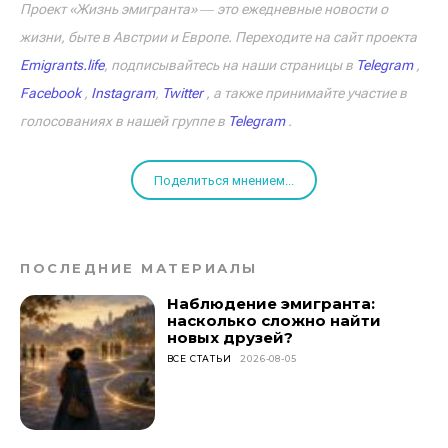
Проект «Жизнь эмигранта» ― это ежедневные новости о
жизни, быте в Австрии и Европе. Переходите на сайт проекта
Emigrants.life
, подписывайтесь на наши страницы в
Telegram
,
Facebook
,
Instagram
,
Twitter
, а также принимайте участие в
голосованиях в нашей группе в
Telegram
.
Поделиться мнением...
ПОСЛЕДНИЕ МАТЕРИАЛЫ
Наблюдение эмигранта:
насколько сложно найти
новых друзей?
ВСЕ СТАТЬИ
2026-08-05