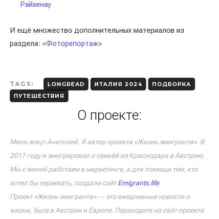
Райхенау
И ещё множество дополнительных материалов из
раздела:
«Фоторепортаж»
TAGS:
LONGREAD
ИТАЛИЯ 2024
ПОДБОРКА
ПУТЕШЕСТВИЯ
О проекте:
Меня зовут Анатолий. Я автор проекта «Жизнь эмигранта». В
2017 году я эмигрировал с семьёй из Краснодара в Австрию.
Мы с женой работаем в маркетинге, а для помощи тем, кто
хотел бы переехать, создали сайт
Emigrants.life
.
Проект «Жизнь эмигранта» ― это ежедневные новости о
жизни, быте в Австрии и Европе. Переходите на сайт проекта