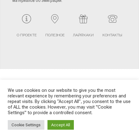
материалов об эмиграции.
О ПРОЕКТЕ
ПОЛЕЗНОЕ
ЛАЙФХАКИ
КОНТАКТЫ
We use cookies on our website to give you the most
relevant experience by remembering your preferences and
TERMS AND CONDITIONS
PRIVACY POLICY
SITEMAP
repeat visits. By clicking “Accept All”, you consent to the use
of ALL the cookies. However, you may visit "Cookie
Settings" to provide a controlled consent.
© Emigrants Life WordPress Theme by TagDiv
Cookie Settings
Accept All