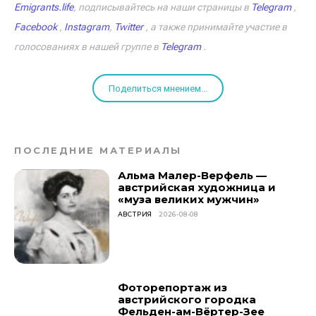
Emigrants.life
, подписывайтесь на наши страницы в
Telegram
,
Facebook
,
Instagram
,
Twitter
, а также принимайте участие в
голосованиях в нашей группе в
Telegram
.
Поделиться мнением...
ПОСЛЕДНИЕ МАТЕРИАЛЫ
Альма Малер-Верфель —
австрийская художница и
«муза великих мужчин»
АВСТРИЯ
2026-08-08
Фоторепортаж из
австрийского городка
Фельден-ам-Вёртер-Зее