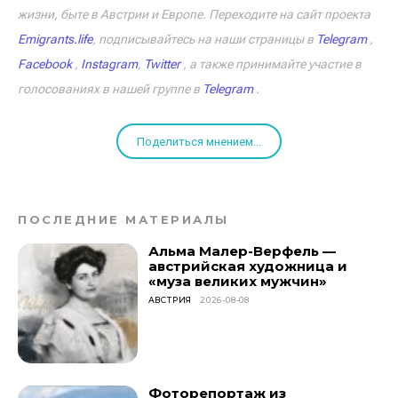
жизни, быте в Австрии и Европе. Переходите на сайт проекта
Emigrants.life
, подписывайтесь на наши страницы в
Telegram
,
Facebook
,
Instagram
,
Twitter
, а также принимайте участие в
голосованиях в нашей группе в
Telegram
.
Поделиться мнением...
ПОСЛЕДНИЕ МАТЕРИАЛЫ
Альма Малер-Верфель —
австрийская художница и
«муза великих мужчин»
АВСТРИЯ
2026-08-08
Фоторепортаж из