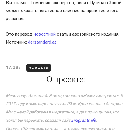
Вьетнама. По мнению экспертов, визит Путина в Ханой
может оказать негативное влияние на принятие этого
решения.
Это перевод
новостной
статьи австрийского издания.
Источник:
derstandard.at
TAGS:
НОВОСТИ
О проекте:
Меня зовут Анатолий. Я автор проекта «Жизнь эмигранта». В
2017 году я эмигрировал с семьёй из Краснодара в Австрию.
Мы с женой работаем в маркетинге, а для помощи тем, кто
хотел бы переехать, создали сайт
Emigrants.life
.
Проект «Жизнь эмигранта» ― это ежедневные новости о