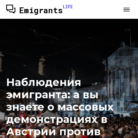
LIFE
Emigrants
Наблюдения
эмигранта: а вы
знаете о массовых
демонстрациях в
Австрии против