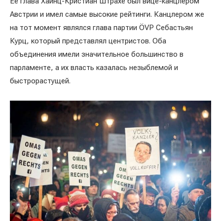
Её глава Хайнц-Кристиан Штрахе был вице-канцлером
Австрии и имел самые высокие рейтинги. Канцлером же
на тот момент являлся глава партии ÖVP Себастьян
Курц, который представлял центристов. Оба
объединения имели значительное большинство в
парламенте, а их власть казалась незыблемой и
быстрорастущей.