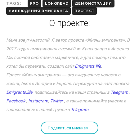
TAGS:
FPO
LONGREAD
ДЕМОНСТРАЦИЯ
НАБЛЮДЕНИЯ ЭМИГРАНТА
ПРОТЕСТ
О проекте:
Меня зовут Анатолий. Я автор проекта «Жизнь эмигранта». В
2017 году я эмигрировал с семьёй из Краснодара в Австрию.
Мы с женой работаем в маркетинге, а для помощи тем, кто
хотел бы переехать, создали сайт
Emigrants.life
.
Проект «Жизнь эмигранта» ― это ежедневные новости о
жизни, быте в Австрии и Европе. Переходите на сайт проекта
Emigrants.life
, подписывайтесь на наши страницы в
Telegram
,
Facebook
,
Instagram
,
Twitter
, а также принимайте участие в
голосованиях в нашей группе в
Telegram
.
Поделиться мнением...