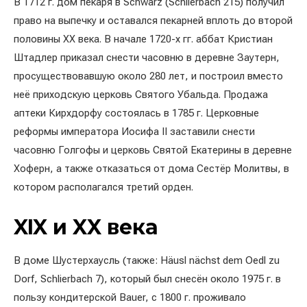
В 1712 г. дом пекаря в Schwärz (Schlierbach 215) получил
право на выпечку и оставался пекарней вплоть до второй
половины ХХ века. В начале 1720-х гг. аббат Кристиан
Штадлер приказал снести часовню в деревне Заутерн,
просуществовавшую около 280 лет, и построил вместо
неё приходскую церковь Святого Убальда. Продажа
аптеки Кирхдорфу состоялась в 1785 г. Церковные
реформы императора Иосифа II заставили снести
часовню Голгофы и церковь Святой Екатерины в деревне
Хоферн, а также отказаться от дома Сестёр Молитвы, в
котором располагался третий орден.
XIX и XX века
В доме Шустерхаусль (также: Häusl nächst dem Oedl zu
Dorf, Schlierbach 7), который был снесён около 1975 г. в
пользу кондитерской Bauer, с 1800 г. проживало