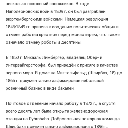
несколько поколений сапожников. В ходе
Наполеоновских войн в 1809 г. он был разграблен
вюртембергскими войсками. Немецкая революция
1848/1849 гг. привела к созданию политических общин и
отмене рабства крестьян перед монастырём, что также
означало отмену роботы и десятины.
В 1850 г. Михаэль Лимбергер, владелец Обер- и
Унтервайгерсторфа, был приведён к присяге в качестве
первого мэра. В доме на Миттельфельд (Шлирбах, 18) до
1865 г. документально зафиксирован небольшой
розничный бизнес в виде бакалеи.
Почтовое отделение начало работу в 1872 г., а спустя
всего десять лет была открыта железнодорожная
станция на Pyhrnbahn. Добровольная пожарная команда
Шлирбаха документально зафиксирована с 1896 г.,