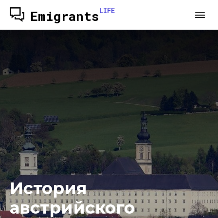
LIFE
Emigrants
История
австрийского