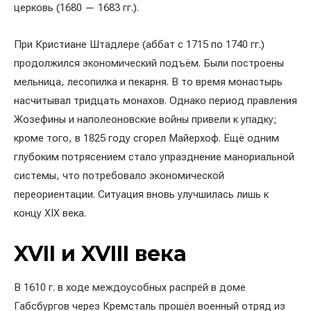
церковь (1680 — 1683 гг.).
При Кристиане Штадлере (аббат с 1715 по 1740 гг.)
продолжился экономический подъём. Были построены
мельница, лесопилка и пекарня. В то время монастырь
насчитывал тридцать монахов. Однако период правления
Жозефины и наполеоновские войны привели к упадку;
кроме того, в 1825 году сгорел Майерхоф. Ещё одним
глубоким потрясением стало упразднение манориальной
системы, что потребовало экономической
переориентации. Ситуация вновь улучшилась лишь к
концу XIX века.
XVII и XVIII века
В 1610 г. в ходе междоусобных распрей в доме
Габсбургов через Кремсталь прошёл военный отряд из