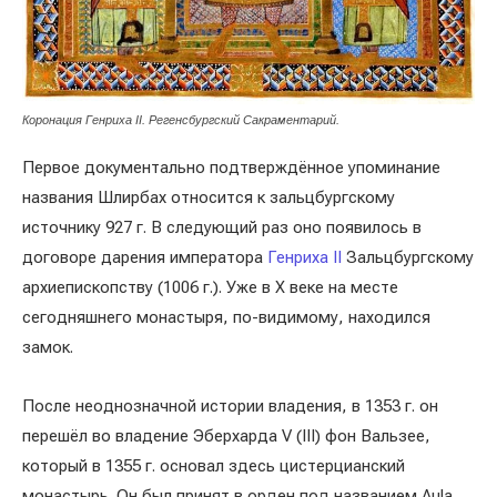
Коронация Генриха II. Регенсбургский Сакраментарий.
Первое документально подтверждённое упоминание
названия Шлирбах относится к зальцбургскому
источнику 927 г. В следующий раз оно появилось в
договоре дарения императора
Генриха II
Зальцбургскому
архиепископству (1006 г.). Уже в X веке на месте
сегодняшнего монастыря, по-видимому, находился
замок.
После неоднозначной истории владения, в 1353 г. он
перешёл во владение Эберхарда V (III) фон Вальзее,
который в 1355 г. основал здесь цистерцианский
монастырь. Он был принят в орден под названием Aula