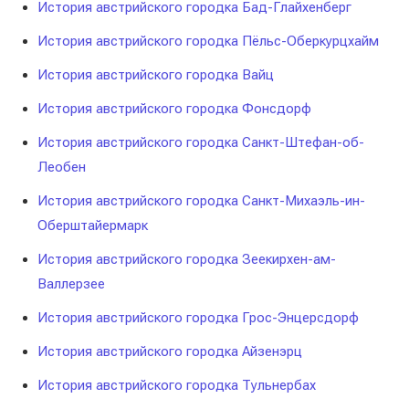
История австрийского городка Бад-Глайхенберг
История австрийского городка Пёльс-Оберкурцхайм
История австрийского городка Вайц
История австрийского городка Фонсдорф
История австрийского городка Санкт-Штефан-об-
Леобен
История австрийского городка Санкт-Михаэль-ин-
Оберштайермарк
История австрийского городка Зеекирхен-ам-
Валлерзее
История австрийского городка Грос-Энцерсдорф
История австрийского городка Айзенэрц
История австрийского городка Тульнербах