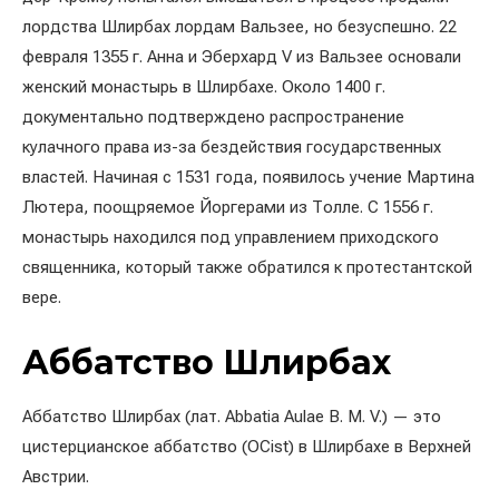
лордства Шлирбах лордам Вальзее, но безуспешно. 22
февраля 1355 г. Анна и Эберхард V из Вальзее основали
женский монастырь в Шлирбахе. Около 1400 г.
документально подтверждено распространение
кулачного права из-за бездействия государственных
властей. Начиная с 1531 года, появилось учение Мартина
Лютера, поощряемое Йоргерами из Толле. С 1556 г.
монастырь находился под управлением приходского
священника, который также обратился к протестантской
вере.
Аббатство Шлирбах
Аббатство Шлирбах (лат. Abbatia Aulae B. M. V.) — это
цистерцианское аббатство (OCist) в Шлирбахе в Верхней
Австрии.