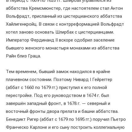
В период с 1609 по 1620 гг. Шлирбах управлялся из
аббатства Кремсмюнстер, где настоятелем стал Антон
Вольфрадт, присланный из цистерцианского аббатства
Хайлигенкройц. В связи с контрреформацией Вольфрадт
хотел заново основать Шлирбах с цистерцианцами.
Император Фердинанд II вскоре одобрил заселение
бывшего женского монастыря монахами из аббатства
Райн близ Граца.
Тем временем, бывший замок находился в крайне
плачевном состоянии. Поэтому Нивард I Гейреггер
(аббат с 1660 по 1679 гг.) приступил к его полной
перестройке. Под его руководством в 1674 г. был
завершён западный фронт, в 1678 г. — северный и
восточный фронты двора прелата и башни аббатства.
Бенедикт Ригер (аббат с 1679 по 1695 гг.) поручил Пьетро
Франческо Карлоне и его сыну построить коллегиальную