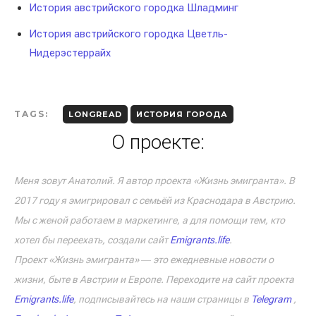
История австрийского городка Шладминг
История австрийского городка Цветль-
Нидерэстеррайх
TAGS:
LONGREAD
ИСТОРИЯ ГОРОДА
О проекте:
Меня зовут Анатолий. Я автор проекта «Жизнь эмигранта». В
2017 году я эмигрировал с семьёй из Краснодара в Австрию.
Мы с женой работаем в маркетинге, а для помощи тем, кто
хотел бы переехать, создали сайт
Emigrants.life
.
Проект «Жизнь эмигранта» ― это ежедневные новости о
жизни, быте в Австрии и Европе. Переходите на сайт проекта
Emigrants.life
, подписывайтесь на наши страницы в
Telegram
,