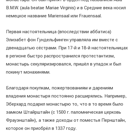
B.M.W. (aula beatae Mariae Virginis) и в Средние века носил
немецкое название Mariensaal или Frauensaal.
Первая настоятельница (впоследствии аббатиса)
Элизабет фон Гундельфинген управляла им вместе с
двенадцатью сёстрами. При 17-й и 18-й настоятельницах
в регионе быстро распространился протестантизм,
монастырь секуляризировался, пришёл в упадок и был
покинут монахинями.
Благодаря покупкам, пожертвованиям и дарениям
владения монастыря постоянно расширялись. Например,
Эберхард подарил монастырю то, что в то время было
замком Штайрштайн (с 1500 г. паломническая церковь
Фрауэнштайн), а также доходы от поместья Пернштайн,
которое он приобрёл в 1337 году.