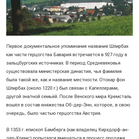
Первое документальное упоминание названия Шлирбах
как части герцогства Бавария встречается в 927 году в
зальцбургских источниках. В период Средневековья
существовала министерская династия, чья фамилия
была такой же, как и название местности. Отокар фон
Шлирбах (около 1220 г.) был связан с Капеллерами,
другой знатной семьёй. После Венского мира Кремсталь
вошёл в состав княжества Об-дер-Энн, которое, в свою
очередь, было частью герцогства Австрия.
В 1353 г. епископ Бамберга (как владелец Кирхдорф-ан-
дер-Кремс) попытался вмешаться в процесс продажи