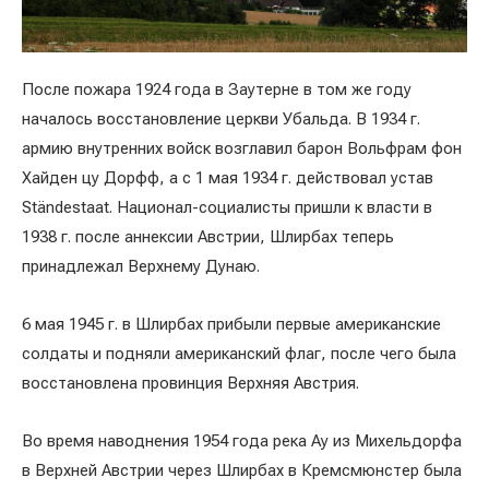
После пожара 1924 года в Заутерне в том же году
началось восстановление церкви Убальда. В 1934 г.
армию внутренних войск возглавил барон Вольфрам фон
Хайден цу Дорфф, а с 1 мая 1934 г. действовал устав
Ständestaat. Национал-социалисты пришли к власти в
1938 г. после аннексии Австрии, Шлирбах теперь
принадлежал Верхнему Дунаю.
6 мая 1945 г. в Шлирбах прибыли первые американские
солдаты и подняли американский флаг, после чего была
восстановлена провинция Верхняя Австрия.
Во время наводнения 1954 года река Ау из Михельдорфа
в Верхней Австрии через Шлирбах в Кремсмюнстер была