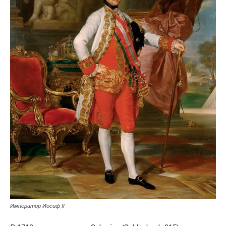
Император Иосиф II