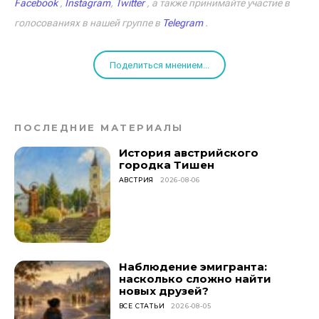
Facebook
,
Instagram
,
Twitter
, а также принимайте участие в
голосованиях в нашей группе в
Telegram
.
Поделиться мнением...
ПОСЛЕДНИЕ МАТЕРИАЛЫ
История австрийского
городка Тишен
АВСТРИЯ
2026-08-06
Наблюдение эмигранта:
насколько сложно найти
новых друзей?
ВСЕ СТАТЬИ
2026-08-05