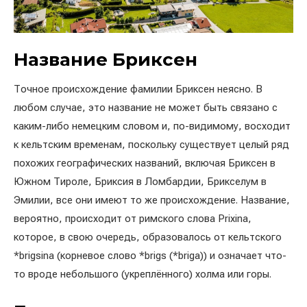
Название Бриксен
Точное происхождение фамилии Бриксен неясно. В
любом случае, это название не может быть связано с
каким-либо немецким словом и, по-видимому, восходит
к кельтским временам, поскольку существует целый ряд
похожих географических названий, включая Бриксен в
Южном Тироле, Бриксия в Ломбардии, Брикселум в
Эмилии, все они имеют то же происхождение. Название,
вероятно, происходит от римского слова Prixina,
которое, в свою очередь, образовалось от кельтского
*brigsina (корневое слово *brigs (*briga)) и означает что-
то вроде небольшого (укреплённого) холма или горы.