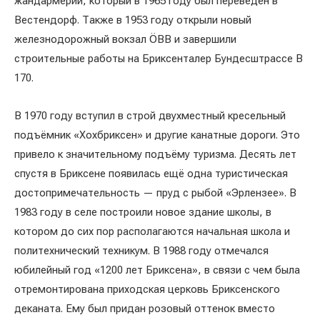
жандармерии, который в 1965 году был переведён в
Вестендорф. Также в 1953 году открыли новый
железнодорожный вокзал ÖBB и завершили
строительные работы на Бриксенталер Бундесштрассе B
170.
В 1970 году вступил в строй двухместный кресельный
подъёмник «Хохбриксен» и другие канатные дороги. Это
привело к значительному подъёму туризма. Десять лет
спустя в Бриксене появилась ещё одна туристическая
достопримечательность — пруд с рыбой «Эрлензее». В
1983 году в селе построили новое здание школы, в
котором до сих пор располагаются начальная школа и
политехнический техникум. В 1988 году отмечался
юбилейный год «1200 лет Бриксена», в связи с чем была
отремонтирована приходская церковь Бриксенского
деканата. Ему был придан розовый оттенок вместо