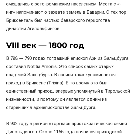
смешались с рето-романским населением. Места с «-
инг» напоминают о захвате земель в Баварии. С тех пор
Бриксенталь был частью баварского герцогства
династии Агилольфингов.
VIII век — 1800 год
В 788 — 790 годах тогдашний епископ Арн из Зальцбурга
составил Notitia Arnonis. Это список самых старых
владений Зальцбурга. В записи также упоминается
приход в Бриксене (Prixina). В то время это был
единственный приход, впервые упомянутый в Тирольской
низменности, и поэтому он является одним из
старейших в архиепископстве Зальцбурга.
В 902 году в регион вторглась аристократическая семья
Дипольдингов. Около 1165 года появился приходской