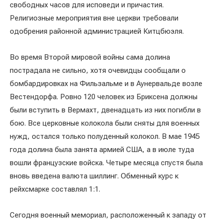
свободных часов для исповеди и причастия.
Религиозные мероприятия вне церкви требовали
одобрения районной администрацией Китцбюэля.
Во время Второй мировой войны сама долина
пострадала не сильно, хотя очевидцы сообщали о
бомбардировках на Фильзальме и в Аунервальде возле
Вестендорфа. Ровно 120 человек из Бриксена должны
были вступить в Вермахт, двенадцать из них погибли в
бою. Все церковные колокола были сняты для военных
нужд, остался только полуденный колокол. В мае 1945
года долина была занята армией США, а в июле туда
вошли французские войска. Четыре месяца спустя была
вновь введена валюта шиллинг. Обменный курс к
рейхсмарке составлял 1:1.
Сегодня военный мемориал, расположенный к западу от