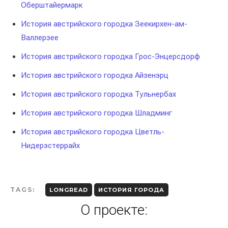
Оберштайермарк
История австрийского городка Зеекирхен-ам-
Валлерзее
История австрийского городка Грос-Энцерсдорф
История австрийского городка Айзенэрц
История австрийского городка Тульнербах
История австрийского городка Шладминг
История австрийского городка Цветль-
Нидерэстеррайх
TAGS:
LONGREAD
ИСТОРИЯ ГОРОДА
О проекте: