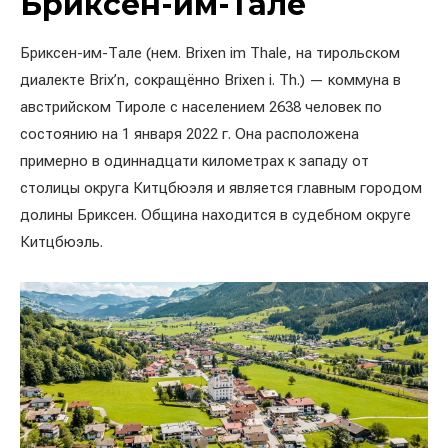
Бриксен-им-Тале
Бриксен-им-Тале (нем. Brixen im Thale, на тирольском
диалекте Brix’n, сокращённо Brixen i. Th.) — коммуна в
австрийском Тироле с населением 2638 человек по
состоянию на 1 января 2022 г. Она расположена
примерно в одиннадцати километрах к западу от
столицы округа Китцбюэля и является главным городом
долины Бриксен. Община находится в судебном округе
Китцбюэль.