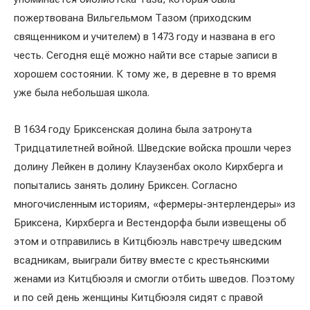
пожертвована Вильгельмом Тазом (приходским
священником и учителем) в 1473 году и названа в его
честь. Сегодня ещё можно найти все старые записи в
хорошем состоянии. К тому же, в деревне в то время
уже была небольшая школа.
В 1634 году Бриксенская долина была затронута
Тридцатилетней войной. Шведские войска прошли через
долину Лейкен в долину Клаузенбах около Кирхберга и
попытались занять долину Бриксен. Согласно
многочисленным историям, «фермеры-энтерлендеры» из
Бриксена, Кирхберга и Вестендорфа были извещены об
этом и отправились в Китцбюэль навстречу шведским
всадникам, выиграли битву вместе с крестьянскими
женами из Китцбюэля и смогли отбить шведов. Поэтому
и по сей день женщины Китцбюэля сидят с правой