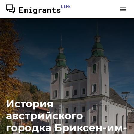
LIFE
Emigrants
История
австрийского
городка Бриксен-им-