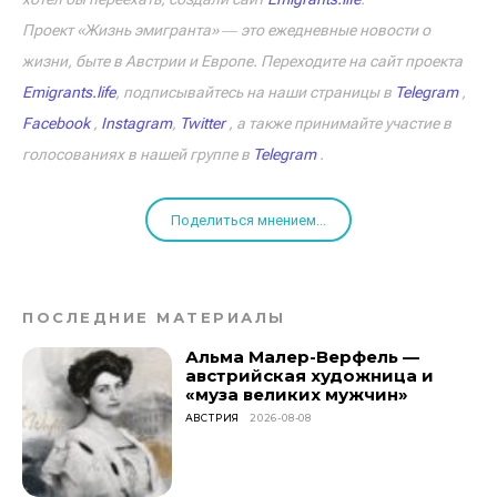
Проект «Жизнь эмигранта» ― это ежедневные новости о
жизни, быте в Австрии и Европе. Переходите на сайт проекта
Emigrants.life
, подписывайтесь на наши страницы в
Telegram
,
Facebook
,
Instagram
,
Twitter
, а также принимайте участие в
голосованиях в нашей группе в
Telegram
.
Поделиться мнением...
ПОСЛЕДНИЕ МАТЕРИАЛЫ
Альма Малер-Верфель —
австрийская художница и
«муза великих мужчин»
АВСТРИЯ
2026-08-08