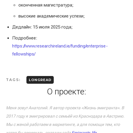
оконченная магистратура;
высокие академические успехи;
Дедлайн: 15 июля 2025 года;
Подробнее:
https://www.researchireland.ie/funding/enterprise-
fellowships/
TAGS:
LONGREAD
О проекте:
Меня зовут Анатолий. Я автор проекта «Жизнь эмигранта». В
2017 году я эмигрировал с семьёй из Краснодара в Австрию.
Мы с женой работаем в маркетинге, а для помощи тем, кто
хотел бы переехать, создали сайт
Emigrants.life
.