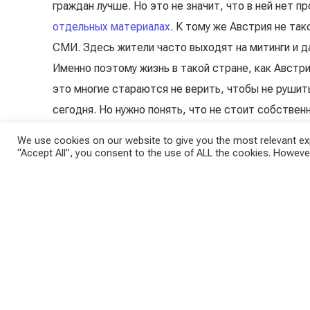
граждан лучше. Но это не значит, что в ней нет пр
отдельных материалах
. К тому же Австрия не та
СМИ. Здесь жители часто выходят на митинги и 
Именно поэтому жизнь в такой стране, как Австри
это многие стараются не верить, чтобы не рушит
сегодня. Но нужно понять, что не стоит собствен
We use cookies on our website to give you the most relevant exp
“Accept All”, you consent to the use of ALL the cookies. However
Чтобы не просто верить на слово, я постарался р
эмиграции. Большую часть из них я взял из комме
одно и то же ошибочное суждение выдавалось за 
Например, о том, что раньше в
Европе было хорош
популярен в российских СМИ и Рунете. Но это не
безопаснее, чем в России, здесь намного выше у
пособий.
Европейские ценности
— это не пропаган
любовь к знаниям, образованию и саморазвитию.