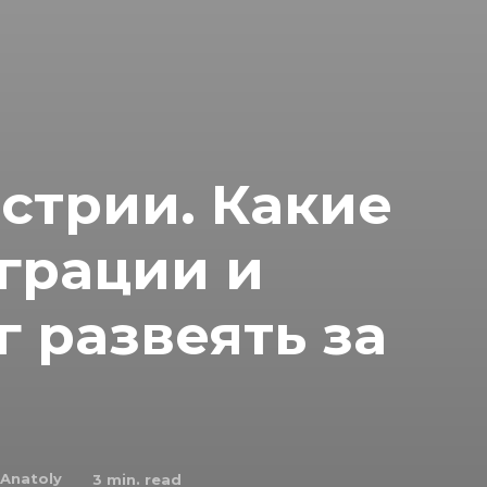
встрии. Какие
грации и
г развеять за
Anatoly
3
min. read