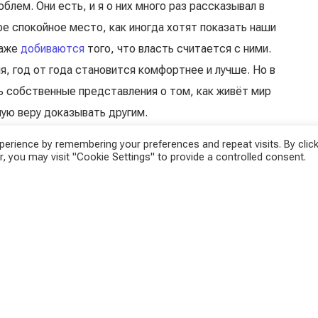
облем. Они есть, и я о них много раз рассказывал в
кое спокойное место, как иногда хотят показать наши
даже
добиваются
того, что власть считается с ними.
я, год от года становится комфортнее и лучше. Но в
ь собственные представления о том, как живёт мир
ную веру доказывать другим.
erience by remembering your preferences and repeat visits. By click
, you may visit "Cookie Settings" to provide a controlled consent.
азобрать основную часть мифов о Европе, Австрии и
нтариев, которые мне оставляли пользователи. Когда
общеизвестный факт, я разбирал его подробнее.
о, а сейчас намного хуже
. Сейчас этот миф очень
 соответствует действительности. В Европе намного
ровень жизни, зарплаты и множество социальных
да ЛГБТ, как многие считают в России, а, наоборот,