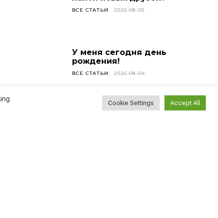
ВСЕ СТАТЬИ
2026-08-05
У меня сегодня день
рождения!
ВСЕ СТАТЬИ
2026-08-04
ing
Cookie Settings
Accept All
Лучшие винные бары
Вены
АВСТРИЯ
2026-08-03
Найти
Поиск...