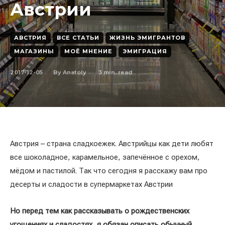
Австрии
АВСТРИЯ
ВСЕ СТАТЬИ
ЖИЗНЬ ЭМИГРАНТОВ
МАГАЗИНЫ
МОЁ МНЕНИЕ
ЭМИГРАЦИЯ
2017-12-05
3
min. read
By
Anatoly
Австрия – страна сладкоежек. Австрийцы как дети любят
все шоколадное, карамельное, запечённое с орехом,
мёдом и пастилой. Так что сегодня я расскажу вам про
десерты и сладости в супермаркетах Австрии
Но перед тем как рассказывать о рождественских
угощениях и сладостях, я обязан описать обычный