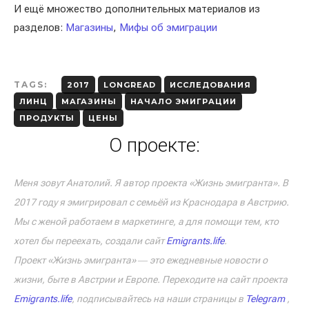
И ещё множество дополнительных материалов из
разделов:
Магазины
,
Мифы об эмиграции
TAGS:
2017
LONGREAD
ИССЛЕДОВАНИЯ
ЛИНЦ
МАГАЗИНЫ
НАЧАЛО ЭМИГРАЦИИ
ПРОДУКТЫ
ЦЕНЫ
О проекте:
Меня зовут Анатолий. Я автор проекта «Жизнь эмигранта». В
2017 году я эмигрировал с семьёй из Краснодара в Австрию.
Мы с женой работаем в маркетинге, а для помощи тем, кто
хотел бы переехать, создали сайт
Emigrants.life
.
Проект «Жизнь эмигранта» ― это ежедневные новости о
жизни, быте в Австрии и Европе. Переходите на сайт проекта
Emigrants.life
, подписывайтесь на наши страницы в
Telegram
,