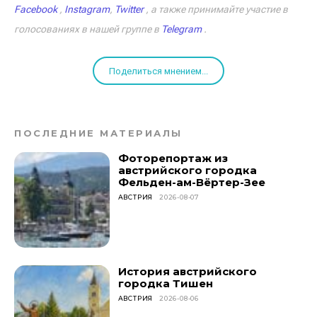
Facebook
,
Instagram
,
Twitter
, а также принимайте участие в
голосованиях в нашей группе в
Telegram
.
Поделиться мнением...
ПОСЛЕДНИЕ МАТЕРИАЛЫ
Фоторепортаж из
австрийского городка
Фельден-ам-Вёртер-Зее
АВСТРИЯ
2026-08-07
История австрийского
городка Тишен
АВСТРИЯ
2026-08-06