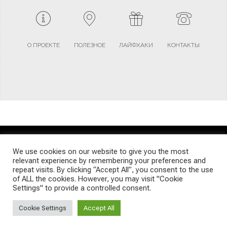
О ПРОЕКТЕ
ПОЛЕЗНОЕ
ЛАЙФХАКИ
КОНТАКТЫ
TERMS AND CONDITIONS
PRIVACY POLICY
SITEMAP
We use cookies on our website to give you the most
relevant experience by remembering your preferences and
repeat visits. By clicking “Accept All”, you consent to the use
© Emigrants Life WordPress Theme by TagDiv
of ALL the cookies. However, you may visit "Cookie
Settings" to provide a controlled consent.
Cookie Settings
Accept All
Social Media Auto Publish
Powered By :
XYZScripts.com