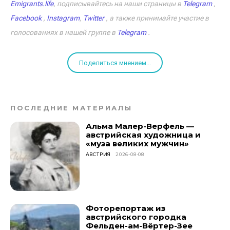
Emigrants.life
, подписывайтесь на наши страницы в
Telegram
,
Facebook
,
Instagram
,
Twitter
, а также принимайте участие в
голосованиях в нашей группе в
Telegram
.
Поделиться мнением...
ПОСЛЕДНИЕ МАТЕРИАЛЫ
Альма Малер-Верфель —
австрийская художница и
«муза великих мужчин»
АВСТРИЯ
2026-08-08
Фоторепортаж из
австрийского городка
Фельден-ам-Вёртер-Зее