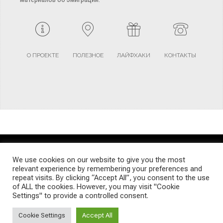
О ПРОЕКТЕ
ПОЛЕЗНОЕ
ЛАЙФХАКИ
КОНТАКТЫ
TERMS AND CONDITIONS
PRIVACY POLICY
SITEMAP
We use cookies on our website to give you the most
relevant experience by remembering your preferences and
repeat visits. By clicking “Accept All”, you consent to the use
© Emigrants Life WordPress Theme by TagDiv
of ALL the cookies. However, you may visit "Cookie
Settings" to provide a controlled consent.
Cookie Settings
Accept All