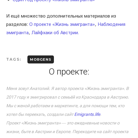
И ещё множество дополнительных материалов из
разделов:
О проекте «Жизнь эмигранта»
,
Наблюдения
эмигранта
,
Лайфхаки об Австрии.
TAGS:
MORGENS
О проекте:
Меня зовут Анатолий. Я автор проекта «Жизнь эмигранта». В
2017 году я эмигрировал с семьёй из Краснодара в Австрию.
Мы с женой работаем в маркетинге, а для помощи тем, кто
хотел бы переехать, создали сайт
Emigrants.life
.
Проект «Жизнь эмигранта» ― это ежедневные новости о
жизни, быте в Австрии и Европе. Переходите на сайт проекта