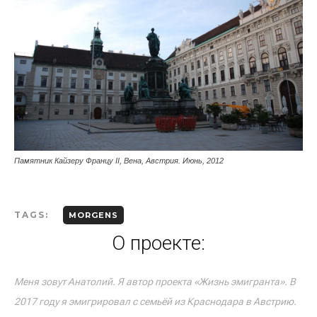
Памятник Кайзеру Францу II, Вена, Австрия. Июнь, 2012
TAGS:
MORGENS
О проекте:
Меня зовут Анатолий. Я автор проекта «Жизнь эмигранта». В
2017 году я эмигрировал с семьёй из Краснодара в Австрию.