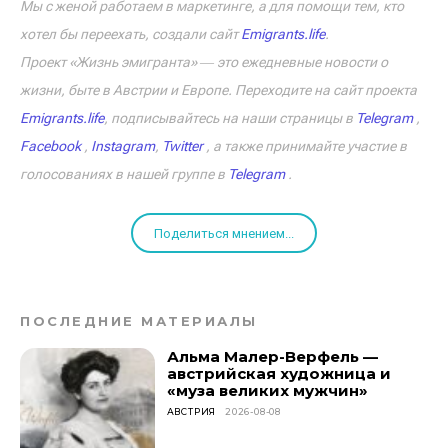
Мы с женой работаем в маркетинге, а для помощи тем, кто
хотел бы переехать, создали сайт
Emigrants.life
.
Проект «Жизнь эмигранта» ― это ежедневные новости о
жизни, быте в Австрии и Европе. Переходите на сайт проекта
Emigrants.life
, подписывайтесь на наши страницы в
Telegram
,
Facebook
,
Instagram
,
Twitter
, а также принимайте участие в
голосованиях в нашей группе в
Telegram
.
Поделиться мнением...
ПОСЛЕДНИЕ МАТЕРИАЛЫ
Альма Малер-Верфель —
австрийская художница и
«муза великих мужчин»
АВСТРИЯ
2026-08-08