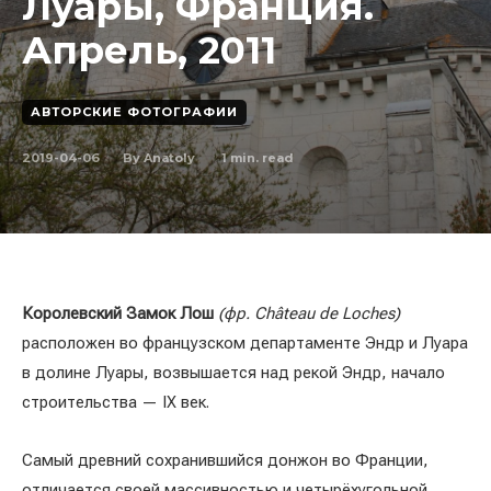
Луары, Франция.
Апрель, 2011
АВТОРСКИЕ ФОТОГРАФИИ
2019-04-06
1
min. read
By
Anatoly
Королевский Замок Лош
(фр. Château de Loches)
расположен во французском департаменте Эндр и Луара
в долине Луары, возвышается над рекой Эндр, начало
строительства — IX век.
Самый древний сохранившийся донжон во Франции,
отличается своей массивностью и четырёхугольной