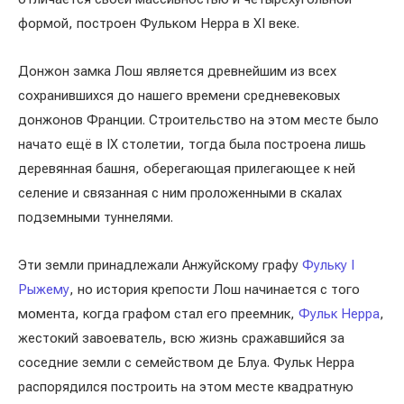
формой, построен Фульком Нерра в XI веке.
Донжон замка Лош является древнейшим из всех
сохранившихся до нашего времени средневековых
донжонов Франции. Строительство на этом месте было
начато ещё в IX столетии, тогда была построена лишь
деревянная башня, оберегающая прилегающее к ней
селение и связанная с ним проложенными в скалах
подземными туннелями.
Эти земли принадлежали Анжуйскому графу
Фульку I
Рыжему
, но история крепости Лош начинается с того
момента, когда графом стал его преемник,
Фульк Нерра
,
жестокий завоеватель, всю жизнь сражавшийся за
соседние земли с семейством де Блуа. Фульк Нерра
распорядился построить на этом месте квадратную