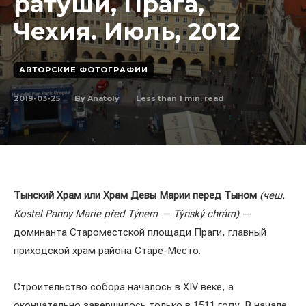
ратуши, Прага,
Чехия. Июль, 2012
АВТОРСКИЕ ФОТОГРАФИИ
2019-03-25
Less than 1
min. read
By
Anatoly
Тынский Храм или Храм Девы Марии перед Тыном
(чеш.
Kostel Panny Marie před Týnem — Týnský chrám)
—
доминанта Староместской площади Праги, главный
приходской храм района Старе-Место.
Строительство собора началось в XIV веке, а
окончательно завершилось только в 1511 году. В начале