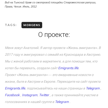
Вид на Тынский Храм со смотровой площадки Староместская ратуши,
Прага, Чехия. Июль, 2012
TAGS:
MORGENS
О проекте:
Меня зовут Анатолий. Я автор проекта «Жизнь эмигранта». В
2017 году я эмигрировал с семьёй из Краснодара в Австрию.
Мы с женой работаем в маркетинге, а для помощи тем, кто
хотел бы переехать, создали сайт
Emigrants.life
.
Проект «Жизнь эмигранта» ― это ежедневные новости о
жизни, быте в Австрии и Европе. Переходите на сайт проекта
Emigrants.life
, подписывайтесь на наши страницы в
Telegram
,
Facebook
,
Instagram
,
Twitter
, а также принимайте участие в
голосованиях в нашей группе в
Telegram
.