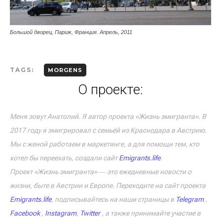
Большой дворец, Париж, Франция. Апрель, 2011
TAGS:
MORGENS
О проекте:
Меня зовут Анатолий. Я автор проекта «Жизнь эмигранта». В
2017 году я эмигрировал с семьёй из Краснодара в Австрию.
Мы с женой работаем в маркетинге, а для помощи тем, кто
хотел бы переехать, создали сайт
Emigrants.life
.
Проект «Жизнь эмигранта» ― это ежедневные новости о
жизни, быте в Австрии и Европе. Переходите на сайт проекта
Emigrants.life
, подписывайтесь на наши страницы в
Telegram
,
Facebook
,
Instagram
,
Twitter
, а также принимайте участие в