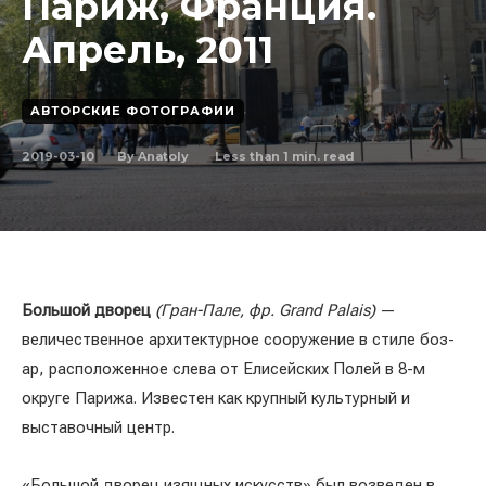
Париж, Франция.
Апрель, 2011
АВТОРСКИЕ ФОТОГРАФИИ
2019-03-10
Less than 1
min. read
By
Anatoly
Большой дворец
(Гран-Пале, фр. Grand Palais)
—
величественное архитектурное сооружение в стиле боз-
ар, расположенное слева от Елисейских Полей в 8-м
округе Парижа. Известен как крупный культурный и
выставочный центр.
«Большой дворец изящных искусств» был возведен в