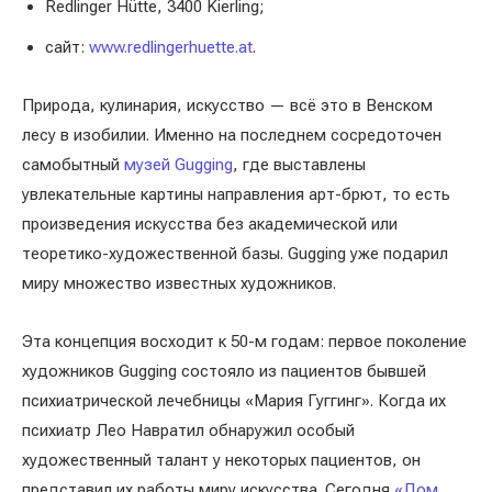
Redlinger Hütte, 3400 Kierling;
сайт:
www.redlingerhuette.at
.
Природа, кулинария, искусство — всё это в Венском
лесу в изобилии. Именно на последнем сосредоточен
самобытный
музей Gugging
, где выставлены
увлекательные картины направления арт-брют, то есть
произведения искусства без академической или
теоретико-художественной базы. Gugging уже подарил
миру множество известных художников.
Эта концепция восходит к 50-м годам: первое поколение
художников Gugging состояло из пациентов бывшей
психиатрической лечебницы «Мария Гуггинг». Когда их
психиатр Лео Навратил обнаружил особый
художественный талант у некоторых пациентов, он
представил их работы миру искусства. Сегодня
«Дом