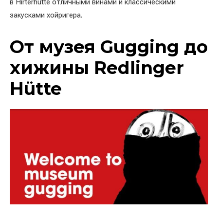
в Hirterhütte отличными винами и классическими
закусками хойригера.
От музея Gugging до
хижины Redlinger
Hütte