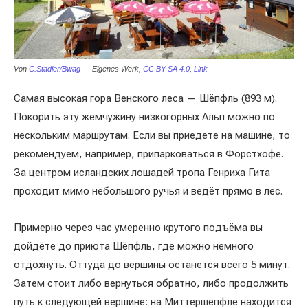
Von
C.Stadler/Bwag
— Eigenes Werk,
CC BY-SA 4.0
,
Link
Самая высокая гора Венского леса — Шёпфль (893 м).
Покорить эту жемчужину низкогорных Альп можно по
нескольким маршрутам. Если вы приедете на машине, то
рекомендуем, например, припарковаться в Форстхофе.
За центром исландских лошадей тропа Генриха Гита
проходит мимо небольшого ручья и ведёт прямо в лес.
Примерно через час умеренно крутого подъёма вы
дойдёте до приюта Шёпфль, где можно немного
отдохнуть. Оттуда до вершины останется всего 5 минут.
Затем стоит либо вернуться обратно, либо продолжить
путь к следующей вершине: на Миттершёпфле находится