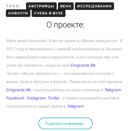
TAGS:
АВСТРИЙЦЫ
ВЕНА
ИССЛЕДОВАНИЯ
НОВОСТИ
УЧЕБА В ВУЗЕ
О проекте:
Меня зовут Анатолий. Я автор проекта «Жизнь эмигранта». В
2017 году я эмигрировал с семьёй из Краснодара в Австрию.
Мы с женой работаем в маркетинге, а для помощи тем, кто
хотел бы переехать, создали сайт
Emigrants.life
.
Проект «Жизнь эмигранта» ― это ежедневные новости о
жизни, быте в Австрии и Европе. Переходите на сайт проекта
Emigrants.life
, подписывайтесь на наши страницы в
Telegram
,
Facebook
,
Instagram
,
Twitter
, а также принимайте участие в
голосованиях в нашей группе в
Telegram
.
Поделиться мнением...