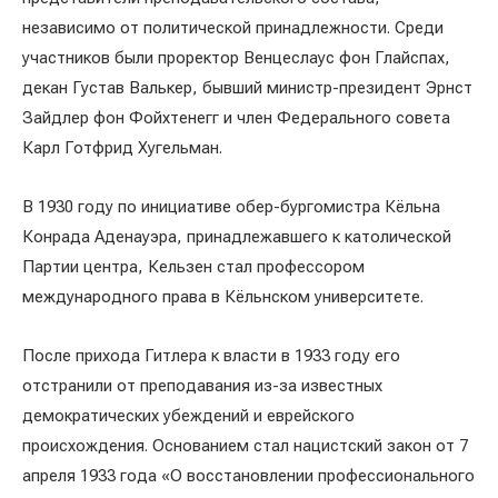
независимо от политической принадлежности. Среди
участников были проректор Венцеслаус фон Глайспах,
декан Густав Валькер, бывший министр-президент Эрнст
Зайдлер фон Фойхтенегг и член Федерального совета
Карл Готфрид Хугельман.
В 1930 году по инициативе обер-бургомистра Кёльна
Конрада Аденауэра, принадлежавшего к католической
Партии центра, Кельзен стал профессором
международного права в Кёльнском университете.
После прихода Гитлера к власти в 1933 году его
отстранили от преподавания из-за известных
демократических убеждений и еврейского
происхождения. Основанием стал нацистский закон от 7
апреля 1933 года «О восстановлении профессионального