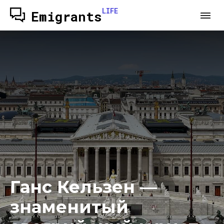
LIFE
Emigrants
Ганс Кельзен —
знаменитый