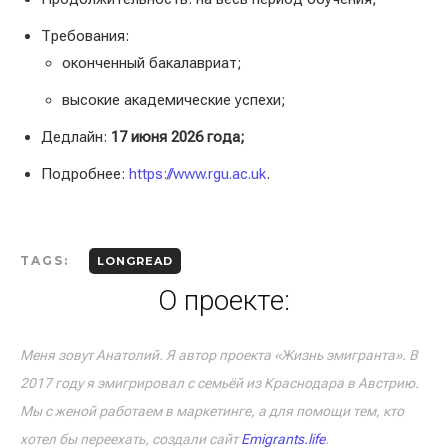
Требования:
оконченный бакалавриат;
высокие академические успехи;
Дедлайн:
17 июня 2026 года;
Подробнее:
https://www.rgu.ac.uk
.
TAGS:
LONGREAD
О проекте:
Меня зовут Анатолий. Я автор проекта «Жизнь эмигранта». В
2017 году я эмигрировал с семьёй из Краснодара в Австрию.
Мы с женой работаем в маркетинге, а для помощи тем, кто
хотел бы переехать, создали сайт
Emigrants.life
.