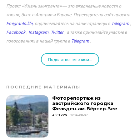
Проект «Жизнь эмигранта» ― это ежедневные новости о
жизни, быте в Австрии и Европе. Переходите на сайт проекта
Emigrants.life
, подписывайтесь на наши страницы в
Telegram
,
Facebook
,
Instagram
,
Twitter
, а также принимайте участие в
голосованиях в нашей группе в
Telegram
.
Поделиться мнением...
ПОСЛЕДНИЕ МАТЕРИАЛЫ
Фоторепортаж из
австрийского городка
Фельден-ам-Вёртер-Зее
АВСТРИЯ
2026-08-07