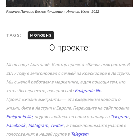
Ратуша Палаццо Веккьо Флоренция, Италия. Июль, 2012
TAGS:
MORGENS
О проекте:
Меня зовут Анатолий. Я автор проекта «Жизнь эмигранта». В
2017 году я эмигрировал с семьёй из Краснодара в Австрию.
Мы с женой работаем в маркетинге, а для помощи тем, кто
хотел бы переехать, создали сайт
Emigrants.life
.
Проект «Жизнь эмигранта» ― это ежедневные новости о
жизни, быте в Австрии и Европе. Переходите на сайт проекта
Emigrants.life
, подписывайтесь на наши страницы в
Telegram
,
Facebook
,
Instagram
,
Twitter
, а также принимайте участие в
голосованиях в нашей группе в
Telegram
.