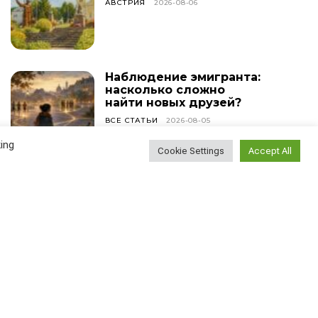
АВСТРИЯ
2026-08-06
Наблюдение эмигранта:
насколько сложно
найти новых друзей?
ВСЕ СТАТЬИ
2026-08-05
ing
Cookie Settings
Accept All
У меня сегодня день
рождения!
ВСЕ СТАТЬИ
2026-08-04
Найти
Поиск...