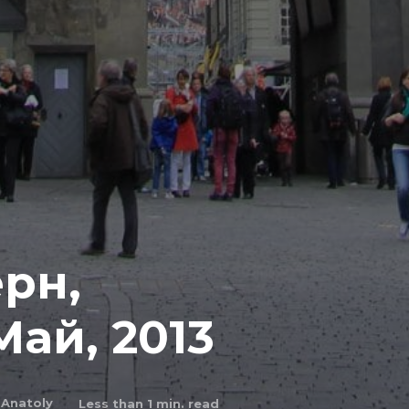
ерн,
ай, 2013
Anatoly
Less than 1
min. read