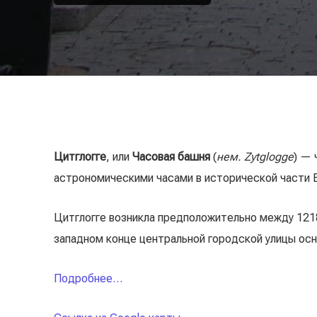
Цитглогге
, или
Часовая башня
(
нем. Zytglogge
) — 
астрономическими часами в исторической части 
Цитглогге возникла предположительно между 1218
западном конце центральной городской улицы осно
Подробнее…