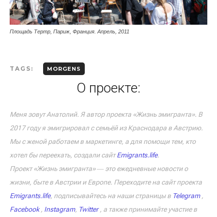
Площадь Тертр, Париж, Франция. Апрель, 2011
TAGS:
MORGENS
О проекте:
Меня зовут Анатолий. Я автор проекта «Жизнь эмигранта». В
2017 году я эмигрировал с семьёй из Краснодара в Австрию.
Мы с женой работаем в маркетинге, а для помощи тем, кто
хотел бы переехать, создали сайт
Emigrants.life
.
Проект «Жизнь эмигранта» ― это ежедневные новости о
жизни, быте в Австрии и Европе. Переходите на сайт проекта
Emigrants.life
, подписывайтесь на наши страницы в
Telegram
,
Facebook
,
Instagram
,
Twitter
, а также принимайте участие в