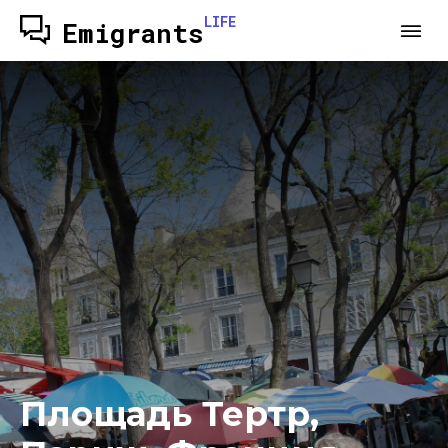
LIFE
Emigrants
Площадь Тертр,