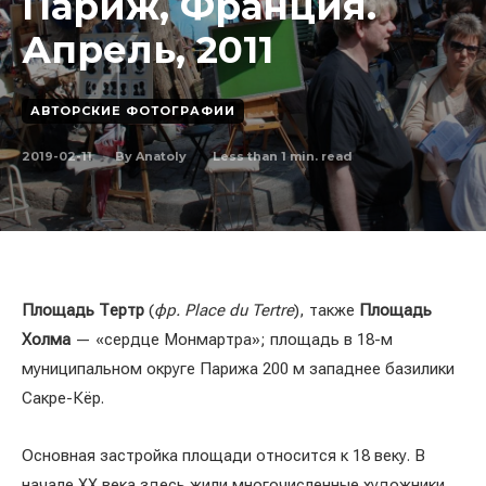
Париж, Франция.
Апрель, 2011
АВТОРСКИЕ ФОТОГРАФИИ
2019-02-11
Less than 1
min. read
By
Anatoly
Площадь Тертр
(
фр. Place du Tertre
), также
Площадь
Холма
— «сердце Монмартра»; площадь в 18-м
муниципальном округе Парижа 200 м западнее базилики
Сакре-Кёр.
Основная застройка площади относится к 18 веку. В
начале XX века здесь жили многочисленные художники,