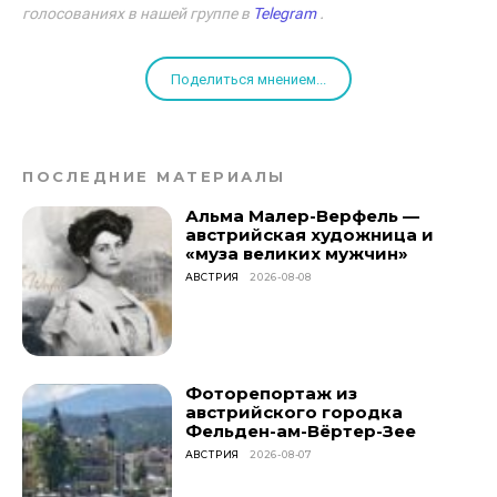
голосованиях в нашей группе в
Telegram
.
Поделиться мнением...
ПОСЛЕДНИЕ МАТЕРИАЛЫ
Альма Малер-Верфель —
австрийская художница и
«муза великих мужчин»
АВСТРИЯ
2026-08-08
Фоторепортаж из
австрийского городка
Фельден-ам-Вёртер-Зее
АВСТРИЯ
2026-08-07