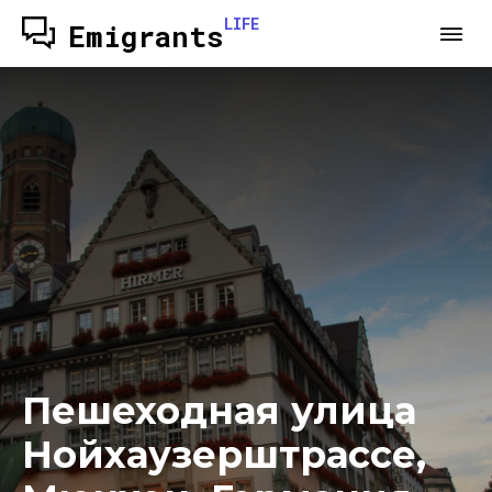
LIFE
Emigrants
Пешеходная улица
Нойхаузерштрассе,