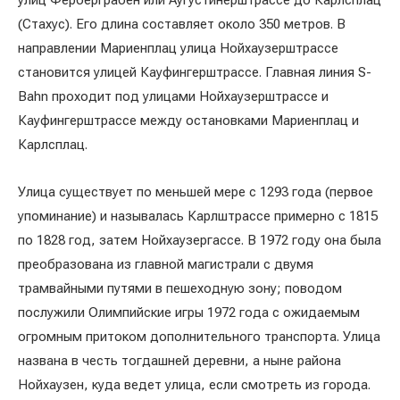
улиц Ферберграбен или Аугустинерштрассе до Карлсплац
(Стахус). Его длина составляет около 350 метров. В
направлении Мариенплац улица Нойхаузерштрассе
становится улицей Кауфингерштрассе. Главная линия S-
Bahn проходит под улицами Нойхаузерштрассе и
Кауфингерштрассе между остановками Мариенплац и
Карлсплац.
Улица существует по меньшей мере с 1293 года (первое
упоминание) и называлась Карлштрассе примерно с 1815
по 1828 год, затем Нойхаузергассе. В 1972 году она была
преобразована из главной магистрали с двумя
трамвайными путями в пешеходную зону; поводом
послужили Олимпийские игры 1972 года с ожидаемым
огромным притоком дополнительного транспорта. Улица
названа в честь тогдашней деревни, а ныне района
Нойхаузен, куда ведет улица, если смотреть из города.