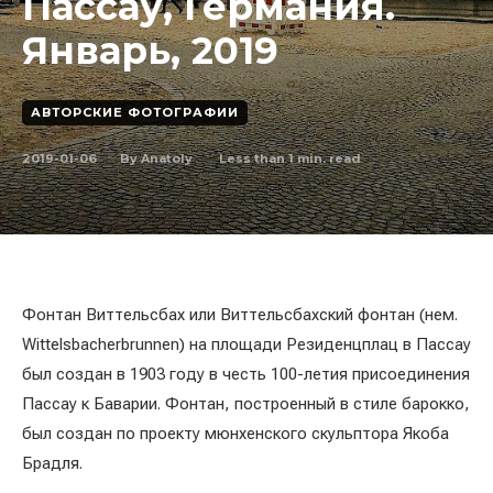
Пассау, Германия.
Январь, 2019
АВТОРСКИЕ ФОТОГРАФИИ
2019-01-06
Less than 1
min. read
By
Anatoly
Фонтан Виттельсбах или Виттельсбахский фонтан (нем.
Wittelsbacherbrunnen) на площади Резиденцплац в Пассау
был создан в 1903 году в честь 100-летия присоединения
Пассау к Баварии. Фонтан, построенный в стиле барокко,
был создан по проекту мюнхенского скульптора Якоба
Брадля.