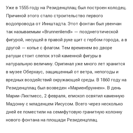
Уже в 1555 году на Резиденцплац был построен колодец.
Причиной этого стало строительство первого
водопровода от Иннштадта. Этот фонтан был увенчан
так называемым «Brunnenliendl» — позднеготической
фигурой, несущей в правой руке щит с гербом города, а в
другой — копье с флагом. Тем временем во дворе
ратуши стоит слепок этой каменной фигуры в
натуральную величину. Оригинал уже много лет хранится
в музее Оберхаус, защищенный от ветра, непогоды и
вредных воздействий окружающей среды. В 1860 году на
Резиденцплац был возведен «Мариенбруннен». В день
Марии-Лихтмесс, 2 февраля, епископ освятил каменную
Мадонну с младенцем Иисусом. Всего через несколько
дней ее поместили на семифутовую гранитную колонну
нового фонтана на площади Резиденцплац.