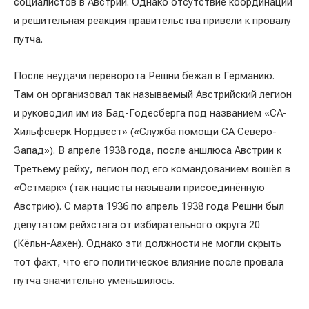
социалистов в Австрии. Однако отсутствие координации
и решительная реакция правительства привели к провалу
путча.
После неудачи переворота Решни бежал в Германию.
Там он организовал так называемый Австрийский легион
и руководил им из Бад-Годесберга под названием «СА-
Хильфсверк Нордвест» («Служба помощи СА Северо-
Запад»). В апреле 1938 года, после аншлюса Австрии к
Третьему рейху, легион под его командованием вошёл в
«Остмарк» (так нацисты называли присоединённую
Австрию). С марта 1936 по апрель 1938 года Решни был
депутатом рейхстага от избирательного округа 20
(Кёльн-Аахен). Однако эти должности не могли скрыть
тот факт, что его политическое влияние после провала
путча значительно уменьшилось.