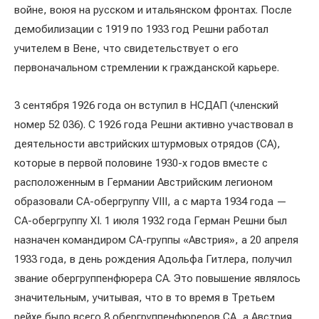
войне, воюя на русском и итальянском фронтах. После
демобилизации с 1919 по 1933 год Решни работал
учителем в Вене, что свидетельствует о его
первоначальном стремлении к гражданской карьере.
3 сентября 1926 года он вступил в НСДАП (членский
номер 52 036). С 1926 года Решни активно участвовал в
деятельности австрийских штурмовых отрядов (СА),
которые в первой половине 1930-х годов вместе с
расположенным в Германии Австрийским легионом
образовали СА-обергруппу VIII, а с марта 1934 года —
СА-обергруппу XI. 1 июля 1932 года Герман Решни был
назначен командиром СА-группы «Австрия», а 20 апреля
1933 года, в день рождения Адольфа Гитлера, получил
звание обергруппенфюрера СА. Это повышение являлось
значительным, учитывая, что в то время в Третьем
рейхе было всего 8 обергруппенфюреров СА, а Австрия