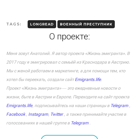
TAGS:
LONGREAD
ВОЕННЫЙ ПРЕСТУПНИК
О проекте:
Меня зовут Анатолий. Я автор проекта «Жизнь эмигранта». В
2017 году я эмигрировал с семьёй из Краснодара в Австрию.
Мы с женой работаем в маркетинге, а для помощи тем, кто
хотел бы переехать, создали сайт
Emigrants.life
.
Проект «Жизнь эмигранта» ― это ежедневные новости о
жизни, быте в Австрии и Европе. Переходите на сайт проекта
Emigrants.life
, подписывайтесь на наши страницы в
Telegram
,
Facebook
,
Instagram
,
Twitter
, а также принимайте участие в
голосованиях в нашей группе в
Telegram
.