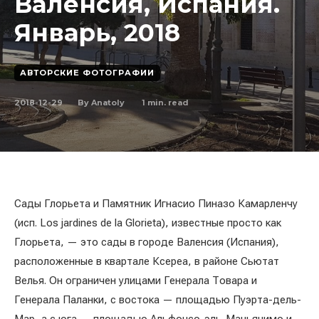
Валенсия, Испания.
Январь, 2018
АВТОРСКИЕ ФОТОГРАФИИ
2018-12-29
1
min. read
By
Anatoly
Сады Глорьета и Памятник Игнасио Пиназо Камарленчу
(исп. Los jardines de la Glorieta), известные просто как
Глорьета, — это сады в городе Валенсия (Испания),
расположенные в квартале Ксереа, в районе Сьютат
Велья. Он ограничен улицами Генерала Товара и
Генерала Паланки, с востока — площадью Пуэрта-дель-