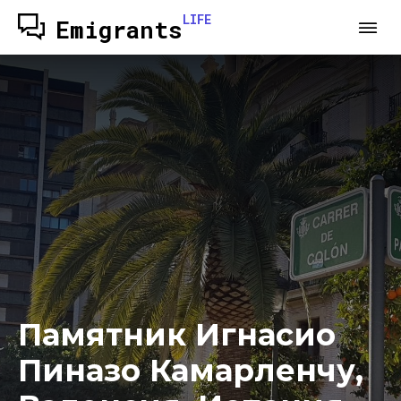
LIFE
Emigrants
Памятник Игнасио
Пиназо Камарленчу,