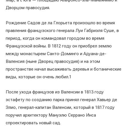
Мар, а с юга — площадью Альфонсо-эль-Маньянимо и
Дворцом правосудия.
Рождение Садов де ла Глорьета произошло во время
правления французского генерала Луи Габриэля Суше, в
период, когда он командовал городом во время
Французской войны. В 1812 году он приобрел землю
между монастырем Санто-Доминго и Адуана-де-
Валенсия (ныне Дворец правосудия) и на этом
пространстве начал высаживать деревья и ботанические
виды, которые он очень любил.1
После ухода французов из Валенсии в 1813 году
эстафету по созданию парка принял генерал Хавьер де
Элио, генерал-капитан Валенсии, который в 1817 году
поручил архитектору Мануэлю Серрано Инса
спроектировать новый сад.