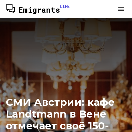
LIFE
Emigrants
СМИ Австрии: кафе
Landtmann в Вене
отмечает своё 150-