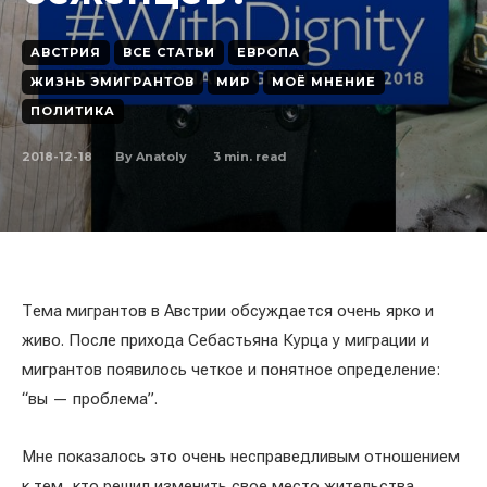
АВСТРИЯ
ВСЕ СТАТЬИ
ЕВРОПА
ЖИЗНЬ ЭМИГРАНТОВ
МИР
МОЁ МНЕНИЕ
ПОЛИТИКА
2018-12-18
3
min. read
By
Anatoly
Тема мигрантов в Австрии обсуждается очень ярко и
живо. После прихода Себастьяна Курца у миграции и
мигрантов появилось четкое и понятное определение:
“вы — проблема”.
Мне показалось это очень несправедливым отношением
к тем, кто решил изменить свое место жительства.