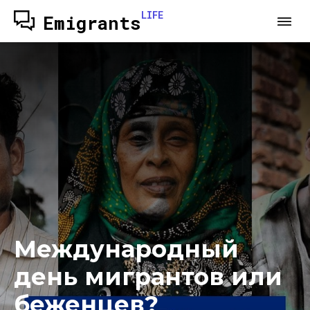
LIFE
Emigrants
Международный
день мигрантов или
беженцев?