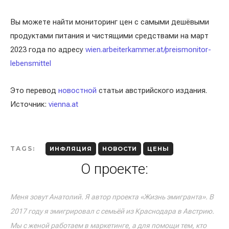
Вы можете найти мониторинг цен с самыми дешёвыми
продуктами питания и чистящими средствами на март
2023 года по адресу
wien.arbeiterkammer.at/preismonitor-
lebensmittel
Это перевод
новостной
статьи австрийского издания.
Источник:
vienna.at
TAGS:
ИНФЛЯЦИЯ
НОВОСТИ
ЦЕНЫ
О проекте:
Меня зовут Анатолий. Я автор проекта «Жизнь эмигранта». В
2017 году я эмигрировал с семьёй из Краснодара в Австрию.
Мы с женой работаем в маркетинге, а для помощи тем, кто