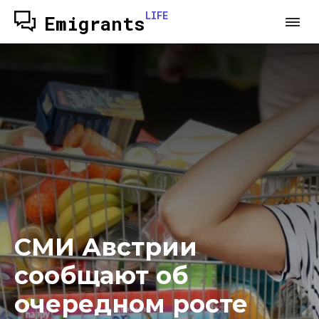
LIFE
Emigrants
СМИ Австрии
сообщают об
очередном росте