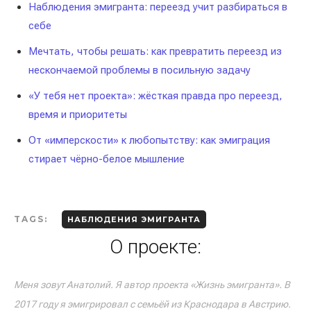
Наблюдения эмигранта: переезд учит разбираться в
себе
Мечтать, чтобы решать: как превратить переезд из
нескончаемой проблемы в посильную задачу
«У тебя нет проекта»: жёсткая правда про переезд,
время и приоритеты
От «имперскости» к любопытству: как эмиграция
стирает чёрно-белое мышление
TAGS:
НАБЛЮДЕНИЯ ЭМИГРАНТА
О проекте:
Меня зовут Анатолий. Я автор проекта «Жизнь эмигранта». В
2017 году я эмигрировал с семьёй из Краснодара в Австрию.