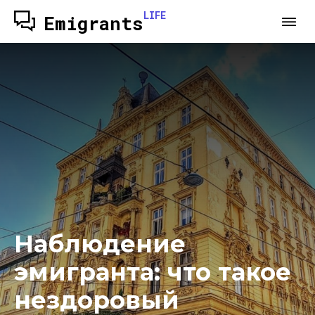
LIFE
Emigrants
Наблюдение
эмигранта: что такое
нездоровый