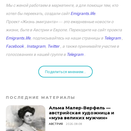
Мы с женой работаем в маркетинге, а для помощи тем, кто
хотел бы переехать, создали сайт
Emigrants.life
.
Проект «Жизнь эмигранта» ― это ежедневные новости о
жизни, быте в Австрии и Европе. Переходите на сайт проекта
Emigrants.life
, подписывайтесь на наши страницы в
Telegram
,
Facebook
,
Instagram
,
Twitter
, а также принимайте участие в
голосованиях в нашей группе в
Telegram
.
Поделиться мнением...
ПОСЛЕДНИЕ МАТЕРИАЛЫ
Альма Малер-Верфель —
австрийская художница и
«муза великих мужчин»
АВСТРИЯ
2026-08-08