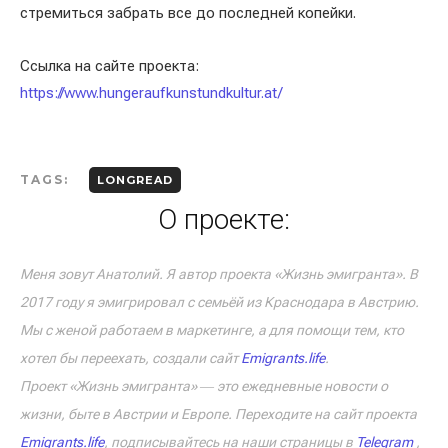
стремиться забрать все до последней копейки.
Ссылка на сайте проекта:
https://www.hungeraufkunstundkultur.at/
TAGS:
LONGREAD
О проекте:
Меня зовут Анатолий. Я автор проекта «Жизнь эмигранта». В
2017 году я эмигрировал с семьёй из Краснодара в Австрию.
Мы с женой работаем в маркетинге, а для помощи тем, кто
хотел бы переехать, создали сайт
Emigrants.life
.
Проект «Жизнь эмигранта» ― это ежедневные новости о
жизни, быте в Австрии и Европе. Переходите на сайт проекта
Emigrants.life
, подписывайтесь на наши страницы в
Telegram
,