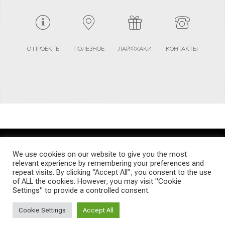
О ПРОЕКТЕ
ПОЛЕЗНОЕ
ЛАЙФХАКИ
КОНТАКТЫ
TERMS AND CONDITIONS
PRIVACY POLICY
SITEMAP
We use cookies on our website to give you the most
relevant experience by remembering your preferences and
repeat visits. By clicking “Accept All”, you consent to the use
© Emigrants Life WordPress Theme by TagDiv
of ALL the cookies. However, you may visit "Cookie
Settings" to provide a controlled consent.
Cookie Settings
Accept All