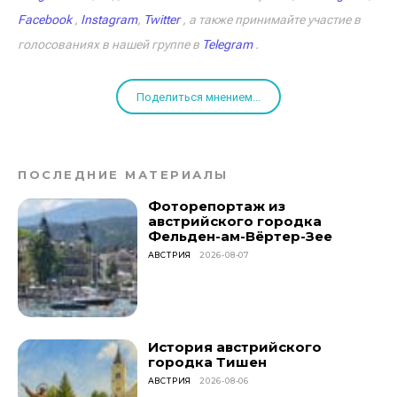
Facebook
,
Instagram
,
Twitter
, а также принимайте участие в
голосованиях в нашей группе в
Telegram
.
Поделиться мнением...
ПОСЛЕДНИЕ МАТЕРИАЛЫ
Фоторепортаж из
австрийского городка
Фельден-ам-Вёртер-Зее
АВСТРИЯ
2026-08-07
История австрийского
городка Тишен
АВСТРИЯ
2026-08-06