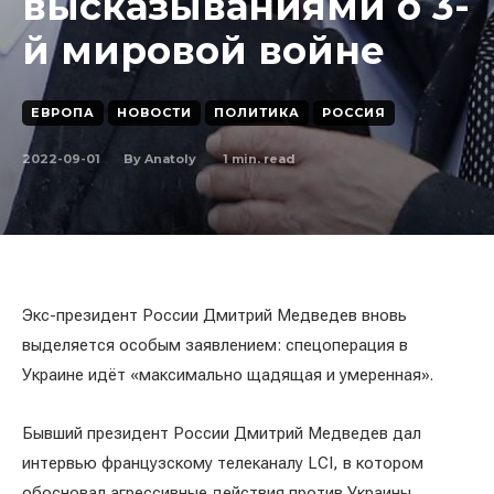
высказываниями о 3-
й мировой войне
ЕВРОПА
НОВОСТИ
ПОЛИТИКА
РОССИЯ
2022-09-01
1
min. read
By
Anatoly
Экс-президент России Дмитрий Медведев вновь
выделяется особым заявлением: спецоперация в
Украине идёт «максимально щадящая и умеренная».
Бывший президент России Дмитрий Медведев дал
интервью французскому телеканалу LCI, в котором
обосновал агрессивные действия против Украины.