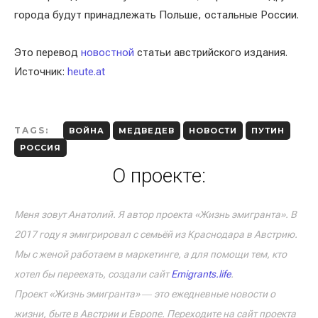
города будут принадлежать Польше, остальные России.
Это перевод
новостной
статьи австрийского издания.
Источник:
heute.at
TAGS:
ВОЙНА
МЕДВЕДЕВ
НОВОСТИ
ПУТИН
РОССИЯ
О проекте:
Меня зовут Анатолий. Я автор проекта «Жизнь эмигранта». В
2017 году я эмигрировал с семьёй из Краснодара в Австрию.
Мы с женой работаем в маркетинге, а для помощи тем, кто
хотел бы переехать, создали сайт
Emigrants.life
.
Проект «Жизнь эмигранта» ― это ежедневные новости о
жизни, быте в Австрии и Европе. Переходите на сайт проекта