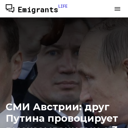
LIFE
Emigrants
СМИ Австрии: друг
Путина провоцирует