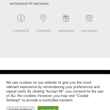
материалов об эмиграции.
О ПРОЕКТЕ
ПОЛЕЗНОЕ
ЛАЙФХАКИ
КОНТАКТЫ
TERMS AND CONDITIONS
PRIVACY POLICY
SITEMAP
We use cookies on our website to give you the most
relevant experience by remembering your preferences and
repeat visits. By clicking “Accept All”, you consent to the use
© Emigrants Life WordPress Theme by TagDiv
of ALL the cookies. However, you may visit "Cookie
Settings" to provide a controlled consent.
Cookie Settings
Accept All