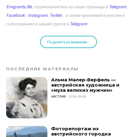
Emigrants.life
, подписывайтесь на наши страницы в
Telegram
,
Facebook
,
Instagram
,
Twitter
, а также принимайте участие в
голосованиях в нашей группе в
Telegram
.
Поделиться мнением...
ПОСЛЕДНИЕ МАТЕРИАЛЫ
Альма Малер-Верфель —
австрийская художница и
«муза великих мужчин»
АВСТРИЯ
2026-08-08
Фоторепортаж из
австрийского городка